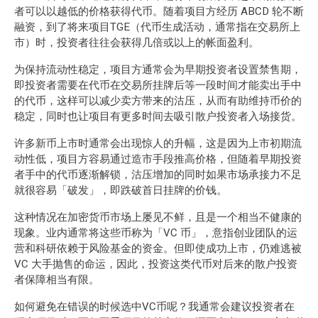
者可以以越低的价格获得代币。随着项目方经历 ABCD 轮不断
融资，到了将来项目TGE（代币生成活动，通常指在交易所上
市）时，投资者往往会获得几倍或以上的帐面盈利。
为保持流动性稳定，项目方通常会为早期投资者设置禁售期，
即投资者需要在代币在交易所挂牌后等一段时间才能卖出手中
的代币，这样可以减少卖方带来的沽压，从而有助维持币价的
稳定，同时也让项目有更多时间去吸引散户投资者入场接货。
许多新币上市时通常会出现惊人的升幅，这是因为上市初期流
动性低，项目方容易通过造市手段推高价格，但随着早期投资
者手中的代币逐渐解锁，沽压增加的同时如果市场承接力不足
就很容易「破发」，即跌破首日挂牌的价钱。
这种情况在加密货币市场上屡见不鲜，且是一个相当不健康的
现象。业内通常将这些币称为「VC 币」，意指创业团队的运
营和科研依赖于风险基金的资金。但即使成功上市，仍难逃被
VC 大手抛售的命运，因此，投资这类代币对后来的散户投资
者保障相当有限。
如何避免在错误的时候选中VC币呢？我通常会建议投资者在