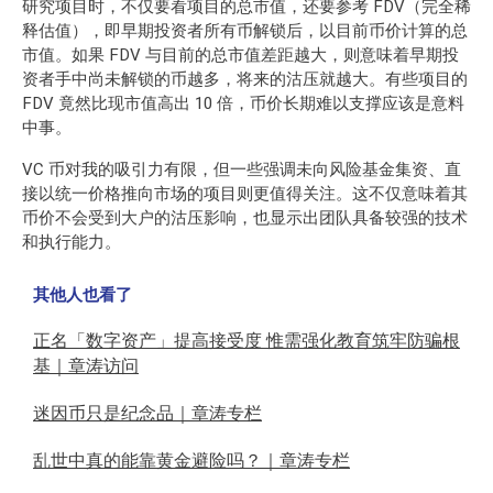
研究项目时，不仅要看项目的总市值，还要参考 FDV（完全稀
释估值），即早期投资者所有币解锁后，以目前币价计算的总
市值。如果 FDV 与目前的总市值差距越大，则意味着早期投
资者手中尚未解锁的币越多，将来的沽压就越大。有些项目的
FDV 竟然比现市值高出 10 倍，币价长期难以支撑应该是意料
中事。
VC 币对我的吸引力有限，但一些强调未向风险基金集资、直
接以统一价格推向市场的项目则更值得关注。这不仅意味着其
币价不会受到大户的沽压影响，也显示出团队具备较强的技术
和执行能力。
其他人也看了
正名「数字资产」提高接受度 惟需强化教育筑牢防骗根
基｜章涛访问
迷因币只是纪念品｜章涛专栏
乱世中真的能靠黄金避险吗？｜章涛专栏