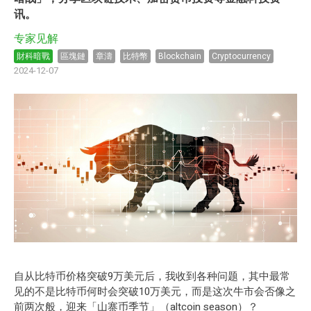
讯。
专家见解
財科暗戰
區塊鏈
章濤
比特幣
Blockchain
Cryptocurrency
2024-12-07
自从比特币价格突破9万美元后，我收到各种问题，其中最常
见的不是比特币何时会突破10万美元，而是这次牛市会否像之
前两次般，迎来「山寨币季节」（altcoin season）？