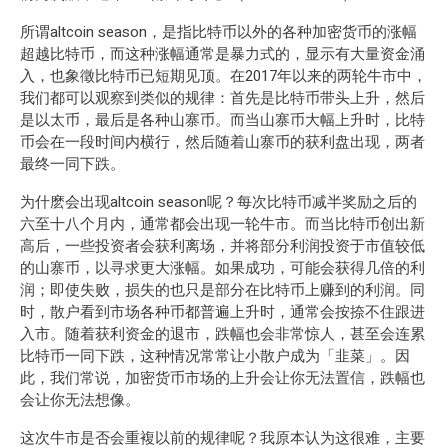
所谓altcoin season，是指比特币以外的各种加密货币的涨幅
超越比特币，而这种涨幅通常是暴力式的，显示有大量资金涌
入，也象徵比特币已短期见顶。在2017年以来的两轮牛市中，
我们都可以观察到类似的规律：首先是比特币带头上升，然后
是以太币，最后是各种山寨币。而当山寨币大幅上升时，比特
币会在一段时间内横行，然后随着山寨币的获利盘出现，两者
最终一同下跌。
为什麽会出现altcoin season呢？每次比特币减半奖励之后的
六至十八个月内，通常都会出现一轮牛市。而当比特币创出新
高后，一些投资者会获利离场，并将部分利润投资于市值较低
的山寨币，以寻求更大涨幅。如果成功，可能会获得几倍的利
润；即使失败，损失的也只是部分在比特币上赚到的利润。同
时，散户看到市场各种币都普遍上升时，通常会按捺不住跟进
入市。随着获利资金的退市，跌幅也会非常惊人，甚至会连累
比特币一同下跌，这种情况常常让小散户成为「韭菜」。因
此，我们常说，加密货币市场的上升会让你无法置信，跌幅也
会让你无法想像。
这次牛市是否会重複以前的规律呢？我原本认为这很难，主要