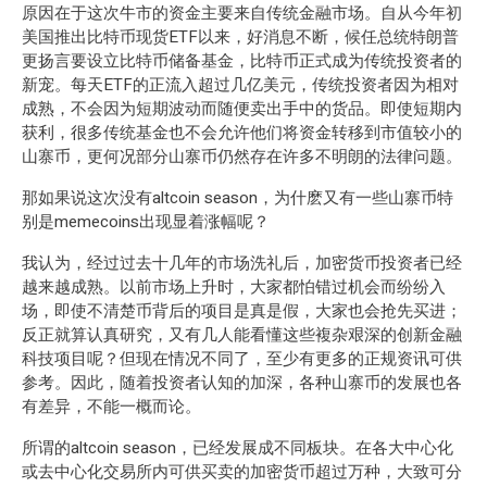
原因在于这次牛市的资金主要来自传统金融市场。自从今年初
美国推出比特币现货ETF以来，好消息不断，候任总统特朗普
更扬言要设立比特币储备基金，比特币正式成为传统投资者的
新宠。每天ETF的正流入超过几亿美元，传统投资者因为相对
成熟，不会因为短期波动而随便卖出手中的货品。即使短期内
获利，很多传统基金也不会允许他们将资金转移到市值较小的
山寨币，更何况部分山寨币仍然存在许多不明朗的法律问题。
那如果说这次没有altcoin season，为什麽又有一些山寨币特
别是memecoins出现显着涨幅呢？
我认为，经过过去十几年的市场洗礼后，加密货币投资者已经
越来越成熟。以前市场上升时，大家都怕错过机会而纷纷入
场，即使不清楚币背后的项目是真是假，大家也会抢先买进；
反正就算认真研究，又有几人能看懂这些複杂艰深的创新金融
科技项目呢？但现在情况不同了，至少有更多的正规资讯可供
参考。因此，随着投资者认知的加深，各种山寨币的发展也各
有差异，不能一概而论。
所谓的altcoin season，已经发展成不同板块。在各大中心化
或去中心化交易所内可供买卖的加密货币超过万种，大致可分