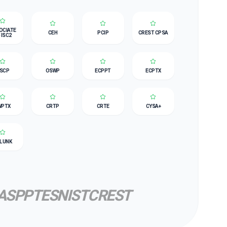
OCIATE
CEH
PCIP
CREST CPSA
 ISC2
SCP
OSWP
ECPPT
ECPTX
WPTX
CRTP
CRTE
CYSA+
LUNK
ASP
PTES
NIST
CREST