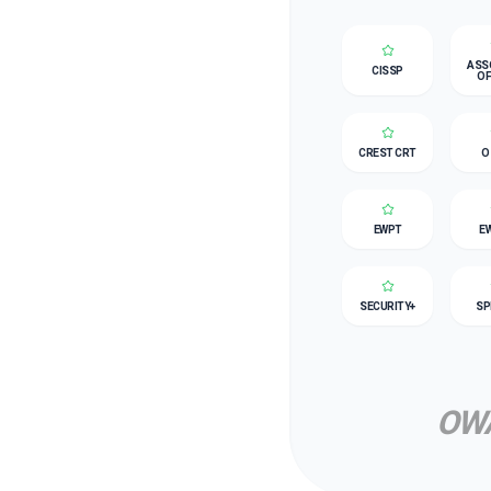
ASS
CISSP
OF
CREST CRT
O
EWPT
E
SECURITY+
SP
OW