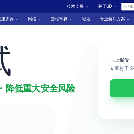
技术支援
关于UD
云服务器
网络
云端寄存
域名
专业解決方案
试
马上报价
专家将于 
・降低重大安全风险