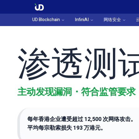
UD Blockchain
InfiniAI
网络安全
渗透测
主动发现漏洞・符合监管要求
每年香港企业遭受超过 12,500 次网络攻击。
平均每宗勒索损失 193 万港元。