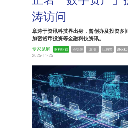
正名「数字资产」
涛访问
章涛于资讯科技界出身，曾创办及投资多间初
加密货币投资等金融科技资讯。
专家见解
財科暗戰
區塊鏈
章濤
比特幣
Blockc
2025-11-25