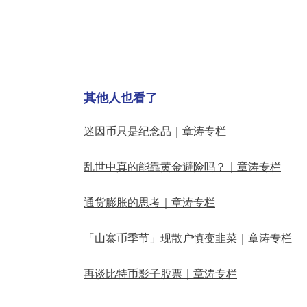
其他人也看了
迷因币只是纪念品｜章涛专栏
乱世中真的能靠黄金避险吗？｜章涛专栏
通货膨胀的思考｜章涛专栏
「山寨币季节」现散户慎变韭菜｜章涛专栏
再谈比特币影子股票｜章涛专栏