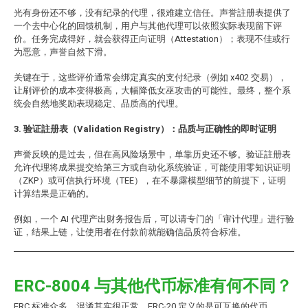
光有身份还不够，没有纪录的代理，很难建立信任。声誉註册表提供了
一个去中心化的回馈机制，用户与其他代理可以依照实际表现留下评
价。任务完成得好，就会获得正向证明（Attestation）；表现不佳或行
为恶意，声誉自然下滑。
关键在于，这些评价通常会绑定真实的支付纪录（例如 x402 交易），
让刷评价的成本变得极高，大幅降低女巫攻击的可能性。最终，整个系
统会自然地奖励表现稳定、品质高的代理。
3. 验证註册表（Validation Registry）：品质与正确性的即时证明
声誉反映的是过去，但在高风险场景中，单靠历史还不够。验证註册表
允许代理将成果提交给第三方或自动化系统验证，可能使用零知识证明
（ZKP）或可信执行环境（TEE），在不暴露模型细节的前提下，证明
计算结果是正确的。
例如，一个 AI 代理产出财务报告后，可以请专门的「审计代理」进行验
证，结果上链，让使用者在付款前就能确信品质符合标准。
ERC-8004 与其他代币标准有何不同？
ERC 标准众多，混淆其实很正常。ERC-20 定义的是可互换的代币，