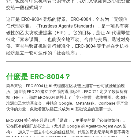
介、也没有中央机构背书的情况下，我们又该如何放心把资金
交给一段程式码？
这正是 ERC-8004 登场的背景。ERC-8004，全名为「无须信
任代理标准」（Trustless Agents Standard），是一项具有突
破性的乙太坊改进提案（EIP）。它的目标，是让 AI 代理即使
彼此「素未谋面」，也能安全地互动、合作与交易。透过对身
份、声誉与验证机制进行标准化，ERC-8004 等于是在为机器
经济建立一套可运作的「社会秩序」。
什麽是 ERC-8004？
简单来说，ERC-8004 让 AI 代理能在区块链上拥有一份可被验证的履
历。如果说 ERC-20 建立了代币的通用标准，ERC-721 定义了数位所有
权（
NFT
），那麽 ERC-8004 则补上了「专业信誉」这块拼图。这项标
准源自乙太坊基金会，并结合 Google、MetaMask、Coinbase 等产业
伙伴的力量，象徵着区块链正式成为 AI 基础设施的重要一步。
ERC-8004 关心的不只是代理「是谁」，更重要的是「它做得如何」。
它在既有的通讯协议之上（尤其是 Google 的 Agent-to-Agent A2A 架
构），加入了一层去中心化的信任机制。代理的历史纪录与声誉不再依