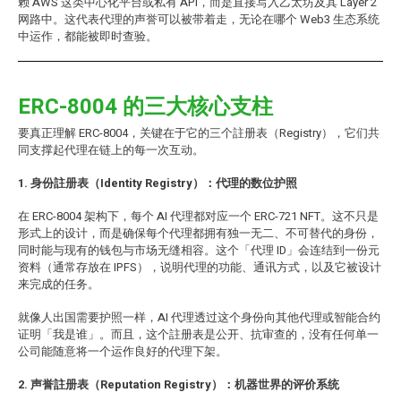
赖 AWS 这类中心化平台或私有 API，而是直接写入乙太坊及其 Layer 2
网路中。这代表代理的声誉可以被带着走，无论在哪个 Web3 生态系统
中运作，都能被即时查验。
ERC-8004 的三大核心支柱
要真正理解 ERC-8004，关键在于它的三个註册表（Registry），它们共
同支撑起代理在链上的每一次互动。
1. 身份註册表（Identity Registry）：代理的数位护照
在 ERC-8004 架构下，每个 AI 代理都对应一个 ERC-721 NFT。这不只是
形式上的设计，而是确保每个代理都拥有独一无二、不可替代的身份，
同时能与现有的钱包与市场无缝相容。这个「代理 ID」会连结到一份元
资料（通常存放在 IPFS），说明代理的功能、通讯方式，以及它被设计
来完成的任务。
就像人出国需要护照一样，AI 代理透过这个身份向其他代理或智能合约
证明「我是谁」。而且，这个註册表是公开、抗审查的，没有任何单一
公司能随意将一个运作良好的代理下架。
2. 声誉註册表（Reputation Registry）：机器世界的评价系统