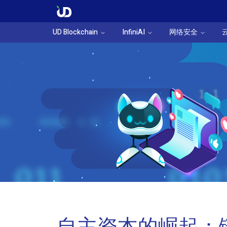
UD Blockchain
InfiniAI
网络安全