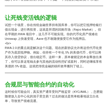
让死钱变活钱的逻辑
试想一个场景，你在传统金融世界持有国库券，你可以把它抵押给银行
借出现金，进行再投资，这就是所谓的回购市场（Repo Market）。但
在早期的 RWA 项目中，这几乎不可能实现。你的代币化房产很难在
Uniswap 上快速变现，Aave 也不敢随便接受它作为抵押品。
<br>
RWA 2.0 的重点就是解决这个问题。现在的新协议允许将这些代币化资
产作为底层抵押物。例如，你持有一个年化 5% 的美债代币，你可以将
其存入借贷协议，借出稳定币。这样一来，原本被锁定的本金释放出来
了，你可以拿这笔钱去参与其他的流动性挖矿或套利，同时还继续享有
美债的 5% 收益。这就把传统金融的槓杆效率搬到了链上。
合规层与智能合约的自动化
这时候你可能会问，真实资产通常受到严格监管（KYC/AML），怎麽能
随便放入去中心化的池子里交易？过去的做法是简单粗暴地设立白名
单，导致资产很难流通。