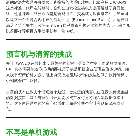
新的解决方案是将身份验证直接写入代币标准中。比如利用 ERC-3643
这类标准，代币在转移时，合约会自动检查接收方是否通过了身份验
证。这意味着，只要双方都是合规用户，交易就可以自动发生，甚至可
以建立一个全是合规用户的流动性池（Permissioned Pools）。这样既
满足了监管要求，又保留了 DeFi 自动做市和极速清算的优势，不用再像
以前那样等项目方手动审核每一笔转帐。
预言机与清算的挑战
要让 RWA 2.0 运转起来，最关键的其实不是资产本身，而是数据传输。
DeFi 协议需要知道你抵押的那栋房子或是那批企业债现在值多少钱。如
果线下资产价格大跌，链上协议必须能几秒钟内反应过来并执行清算，
否则就会产生坏帐。
目前的技术正致力于缩短这个延迟。更先进的预言机正在接入传统金融
的数据接口，甚至有些项目开始要求资产发行方将现金流数据直接上
链。这不再只是单纯的资产代币化，而是将整个审计和估值流程自动
化。
不再是单机游戏