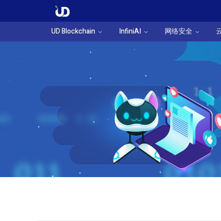
UD Blockchain
InfiniAI
网络安全