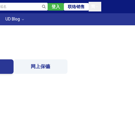
简
登入
联络销售
UD Blog
网上保镳