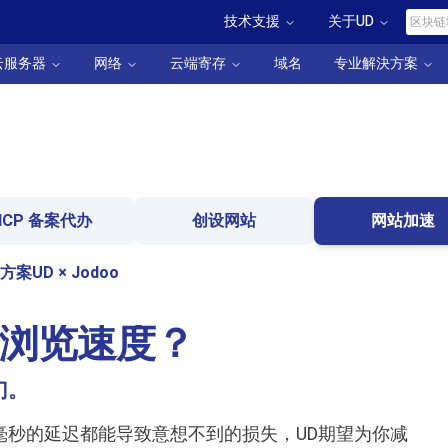
技术支援
关于UD
云服务器
网络
云端寄存
域名
专业解決方案
ICP 备案代办
创设网站
网站加速
方案
UD × Jodoo
浏览速度？
门。
毫秒的延迟都能导致意想不到的损失，UD期望为你减