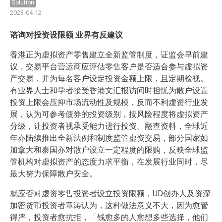
Solution
2023-04-12
谘询对投资设限额 业界有反建议
香港正为虚拟资产零售建立全新监管制度，证监会早前建
议，交易平台营运商应评估零售客户是否适合参与虚拟资
产交易，并为每名客户设定投资金额上限，且定期检视。
有业界人士和学者接受香港文汇报访问时担忧为散户设置
投资上限会压抑市场流动性及规模，反而不利虚资行业发
展，认为可参考债券的投资级别，按风险程度将虚拟资产
分级，让投资者视承受能力进行投资。翻查资料，全球近
年亦陆续推出全新法例和制度监管虚资交易，部分国家如
加拿大和泰国亦对散户设立一定程度的限购，反映全球监
管机构对虚拟资产的态度力求平衡，在发展行业同时，尽
最大努力保障散户安全。
就应否对虚资零售投资者设立投资限额，UD创办人及资深
加密货币投资者章涛认为，这种做法意义不大，因为愈管
得严，投资者愈抗拒，「钱愈多的人愈想多些选择，他们