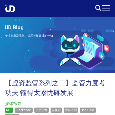
UD Blog
专业文章及见解，揭示科技领域的一切
【虚资监管系列之二】监管力度考
功夫 箍得太紧忧碍发展
媒体报导
NFT
Blockchain
加密貨幣
區塊鏈
財科暗戰
Use Case