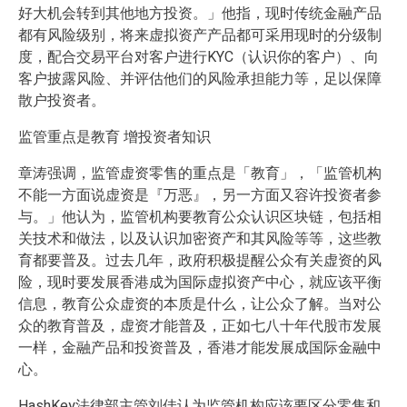
好大机会转到其他地方投资。」他指，现时传统金融产品
都有风险级别，将来虚拟资产产品都可采用现时的分级制
度，配合交易平台对客户进行KYC（认识你的客户）、向
客户披露风险、并评估他们的风险承担能力等，足以保障
散户投资者。
监管重点是教育 增投资者知识
章涛强调，监管虚资零售的重点是「教育」，「监管机构
不能一方面说虚资是『万恶』，另一方面又容许投资者参
与。」他认为，监管机构要教育公众认识区块链，包括相
关技术和做法，以及认识加密资产和其风险等等，这些教
育都要普及。过去几年，政府积极提醒公众有关虚资的风
险，现时要发展香港成为国际虚拟资产中心，就应该平衡
信息，教育公众虚资的本质是什么，让公众了解。当对公
众的教育普及，虚资才能普及，正如七八十年代股市发展
一样，金融产品和投资普及，香港才能发展成国际金融中
心。
HashKey法律部主管刘佳认为监管机构应该要区分零售和