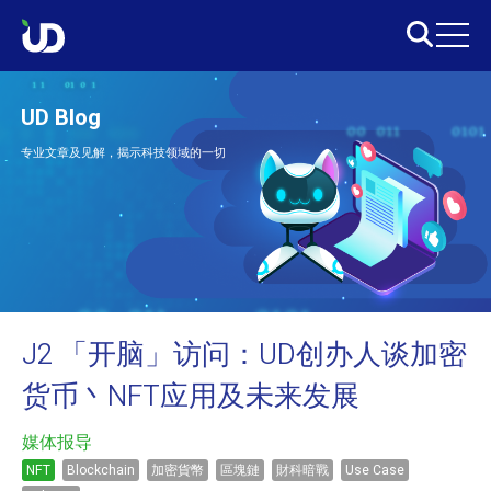
UD Blog
专业文章及见解，揭示科技领域的一切
J2 「开脑」访问：UD创办人谈加密
货币丶NFT应用及未来发展
媒体报导
NFT
Blockchain
加密貨幣
區塊鏈
財科暗戰
Use Case