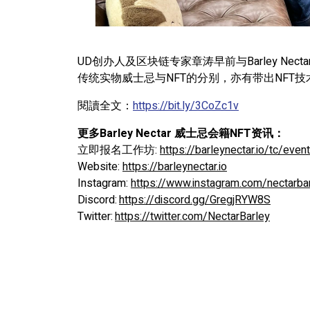
UD创办人及区块链专家章涛早前与Barley Nectar
传统实物威士忌与NFT的分别，亦有带出NFT
閱讀全文：
https://bit.ly/3CoZc1v
更多Barley Nectar 威士忌会籍NFT资讯：
立即报名工作坊:
https://barleynectar.io/tc/even
Website:
https://barleynectar.io
Instagram:
https://www.instagram.com/nectarba
Discord:
https://discord.gg/GregjRYW8S
Twitter:
https://twitter.com/NectarBarley