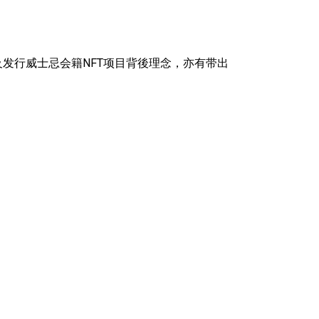
st》访问，谈及发行威士忌会籍NFT项目背後理念，亦有带出