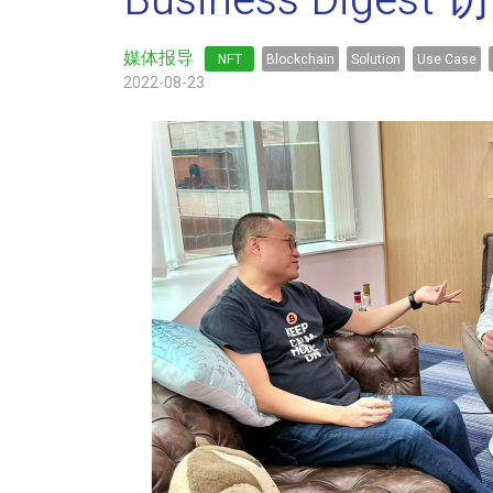
Business Dig
媒体报导
NFT
Blockchain
Solution
Use Case
2022-08-23