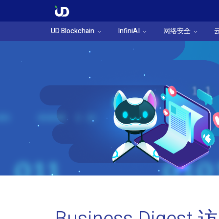
UD Blockchain
InfiniAI
网络安全