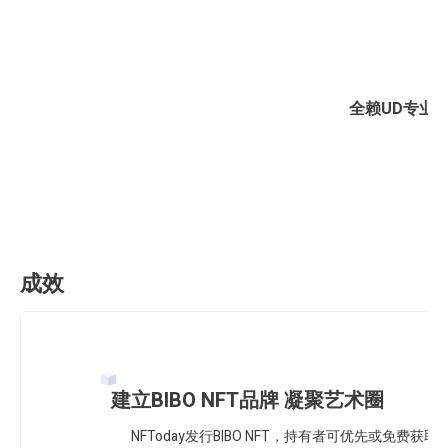
「
全赖UD专业
成效
建立BIBO NFT品牌 凝聚艺术圈
NFToday发行BIBO NFT，持有者可优先或免费获取N