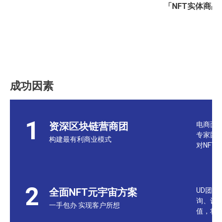
「NFT实体商
成功因素
1
资深区块链营商团
电商面
专家团
构建最有利商业模式
对NFT
2
全面NFT元宇宙方案
UD团
询、设
一手包办 实现客户所想
值，将