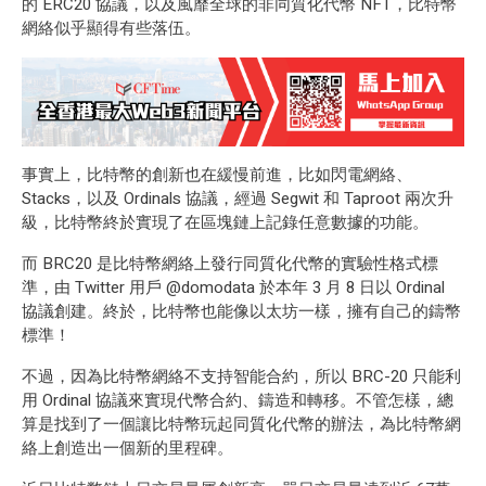
的 ERC20 協議，以及風靡全球的非同質化代幣
NFT
，比特幣
網絡似乎顯得有些落伍。
事實上，比特幣的創新也在緩慢前進，比如閃電網絡、
Stacks，以及 Ordinals 協議，經過 Segwit 和 Taproot 兩次升
級，比特幣終於實現了在區塊鏈上記錄任意數據的功能。
而 BRC20 是比特幣網絡上發行同質化代幣的實驗性格式標
準，由 Twitter 用戶
@domodata
於本年 3 月 8 日以 Ordinal
協議創建。終於，比特幣也能像以太坊一樣，擁有自己的鑄幣
標準！
不過，因為比特幣網絡不支持
智能合約
，所以 BRC-20 只能利
用 Ordinal 協議來實現代幣合約、鑄造和轉移。不管怎樣，總
算是找到了一個讓比特幣玩起同質化代幣的辦法，為比特幣網
絡上創造出一個新的里程碑。