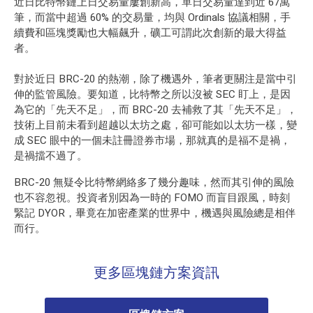
近日比特幣鏈上日交易量屢創新高，單日交易量達到近 67萬
筆，而當中超過 60% 的交易量，均與 Ordinals 協議相關，手
續費和區塊獎勵也大幅飆升，礦工可謂此次創新的最大得益
者。
對於近日 BRC-20 的熱潮，除了機遇外，筆者更關注是當中引
伸的監管風險。要知道，比特幣之所以沒被
SEC
盯上，是因
為它的「先天不足」，而 BRC-20 去補救了其「先天不足」，
技術上目前未看到超越以太坊之處，卻可能如以太坊一樣，變
成 SEC 眼中的一個未註冊證券市場，那就真的是福不是禍，
是禍擋不過了。
BRC-20 無疑令比特幣網絡多了幾分趣味，然而其引伸的風險
也不容忽視。投資者別因為一時的 FOMO 而盲目跟風，時刻
緊記 DYOR，畢竟在加密產業的世界中，機遇與風險總是相伴
而行。
更多區塊鏈方案資訊