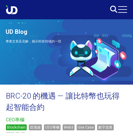
UD Blog
專業文章及見解，揭示科技領域的一切
BRC-20 的機遇 — 讓比特幣也玩得
起智能合約
CEO專欄
Blockchain
區塊鏈
CEO專欄
Web3
Use Case
數字資產