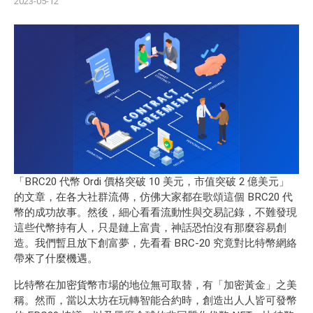
2023-05-12
「BRC20 代幣 Ordi 價格突破 10 美元，市值突破 2 億美元」
的
文章
，在各大社群流傳，仿佛大家都在歌頌這個 BRC20 代
幣的成功故事。然後，細心看看流動性與交易記錄，不難發現
這些代幣持有人，只是鏈上富貴，神話恐怕沒有那麼容易創
造。我們暫且放下創富夢，先看看 BRC-20 究竟對比特幣網絡
帶來了什麼機遇。
比特幣在加密貨幣市場的地位無可取替，有「加密黃金」之美
稱。然而，當以太坊在玩轉智能合約時，創造出人人皆可發幣