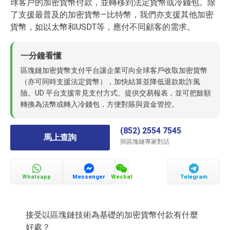
球客戶的加密貨幣付款，並轉移到法定貨幣或冷錢包。除
了支援最普及的加密貨幣—比特幣，我們亦支援其他加密
貨幣，如以太幣和USDT等，應付不同顧客的需求。
一分鐘看懂
區塊鏈加密貨幣支付平台讓企業可向全球客戶收取加密貨幣
（亦可同時支援法定貨幣），加快結算並降低退款欺詐風
險。UD 平台支援常見支付方式、提供交易報表，並可把餘額
轉換為法幣或轉入冷錢包，方便對賬與資金管控。
(852) 2554 7545
馬上查詢
與區塊鏈專家對話
Whatsapp
Messenger
Wechat
Telegram
接受以區塊鏈技術為基礎的加密貨幣付款有什麼
好處？