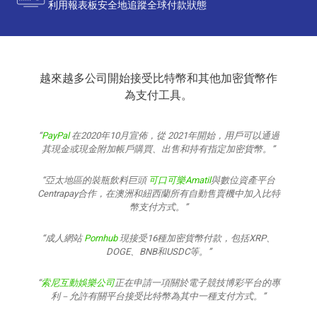
利用報表板安全地追蹤全球付款狀態
越來越多公司開始接受比特幣和其他加密貨幣作
為支付工具。
PayPal
在2020年10月宣佈，從 2021年開始，用戶可以通過
其現金或現金附加帳戶購買、出售和持有指定加密貨幣。
亞太地區的裝瓶飲料巨頭
可口可樂Amatil
與數位資產平台
Centrapay合作，在澳洲和紐西蘭所有自動售賣機中加入比特
幣支付方式。
成人網站
Pornhub
現接受16種加密貨幣付款，包括XRP、
DOGE、BNB和USDC等。
索尼互動娛樂公司
正在申請一項關於電子競技博彩平台的專
利－允許有關平台接受比特幣為其中一種支付方式。