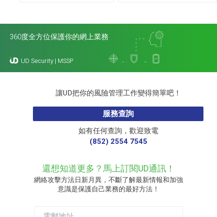
360度全方位保護你的網上業務
讓UD把你的風險管理工作變得簡單吧！
服務查詢
如有任何查詢，歡迎致電
(852) 2554 7545
還想知道更多？馬上訂閱UD通訊！
網絡攻擊方法日新月異，不斷了解最新情報和加強
意識是保護自己業務的最好方法！