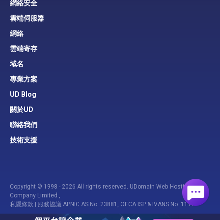
網絡安全
雲端伺服器
網絡
雲端寄存
域名
專業方案
UD Blog
關於UD
聯絡我們
技術支援
Copyright © 1998 - 2026 All rights reserved. UDomain Web Hosting
Company Limited ,
私隱條款
|
服務協議
APNIC AS No. 23881, OFCA ISP & IVANS No. 1117