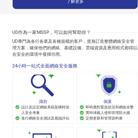
了解更多
UD作為一家MSSP，可以如何幫助你？
UD專門為各行各業及各種規模的客戶，度身訂造整體網絡安全管
理方案，確保他們的網絡、基礎設備、雲端資源及應用程式都得以
在安全的環境中發揮功用。
24小時一站式全面網絡安全服務
識別
保護
設計及設定網絡系統架構時加
即時應對緊急狀況和網絡攻擊
入安全考量
實時堵截入侵和管理防火牆
進行網絡安全測試及風險評估
定期更新和管理資料庫