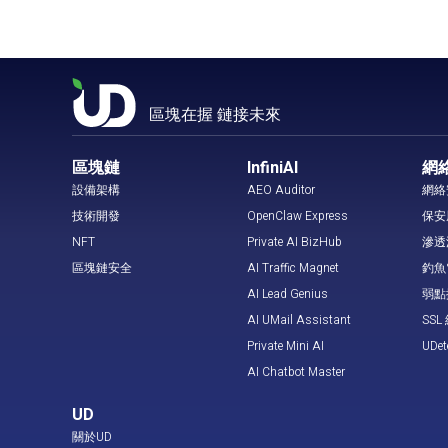
區塊在握 鏈接未來
區塊鏈
InfiniAI
網
設備架構
AEO Auditor
網絡
技術開發
OpenClaw Express
保安
NFT
Private AI BizHub
滲透
區塊鏈安全
AI Traffic Magnet
釣魚
AI Lead Genius
弱點
AI UMail Assistant
SS
Private Mini AI
UDe
AI Chatbot Master
UD
關於UD