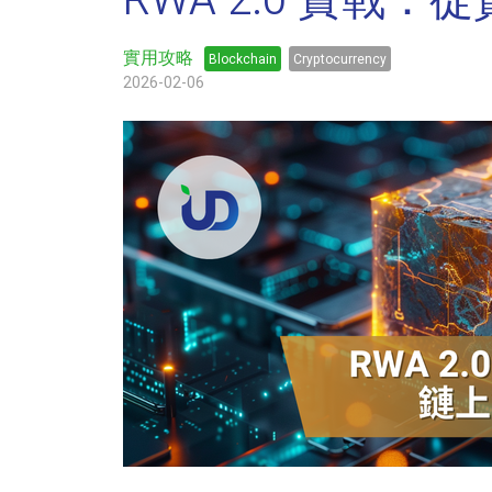
RWA 2.0 實
實用攻略
Blockchain
Cryptocurrency
2026-02-06