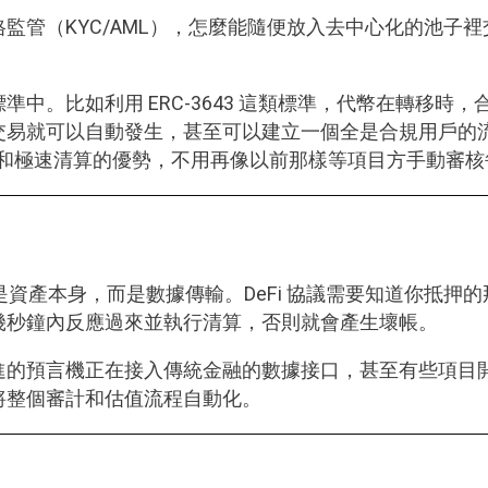
監管（KYC/AML），怎麼能隨便放入去中心化的池子
中。比如利用 ERC-3643 這類標準，代幣在轉移時
可以自動發生，甚至可以建立一個全是合規用戶的流動性池（P
做市和極速清算的優勢，不用再像以前那樣等項目方手動審
實不是資產本身，而是數據傳輸。DeFi 協議需要知道你抵
幾秒鐘內反應過來並執行清算，否則就會產生壞帳。
進的預言機正在接入傳統金融的數據接口，甚至有些項目
將整個審計和估值流程自動化。