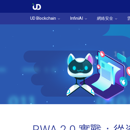
UD Blockchain
InfiniAI
網絡安全