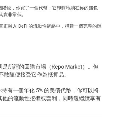
在這個階段，你買了一個代幣，它靜靜地躺在你的錢包
其實非常低。
，真正融入
DeFi
的流動性網絡中，構建一個完整的鏈
的回購市場（Repo Market）。但
 也不敢隨便接受它作為抵押品。
持有一個年化 5% 的美債代幣，你可以將
其他的流動性挖礦或套利，同時還繼續享有