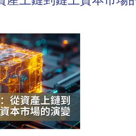
戰：從資產上鏈到鏈上資本市場