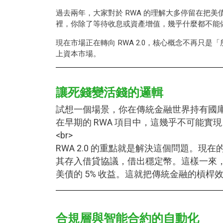
過去兩年，大家對於 RWA 的理解大多停留在把美
裡，你除了等待收息或資產增值，幾乎什麼都不能
現在市場正在轉向 RWA 2.0，核心概念不再
上資本市場。
讓死錢變活錢的邏輯
試想一個場景，你在傳統金融世界持有國庫券
在早期的 RWA 項目中，這幾乎不可能實現
<br>
RWA 2.0 的重點就是解決這個問題。
其存入借貸協議，借出穩定幣。這樣一來
美債的 5% 收益。這就把傳統金融的槓桿
合規層與智能合約的自動化