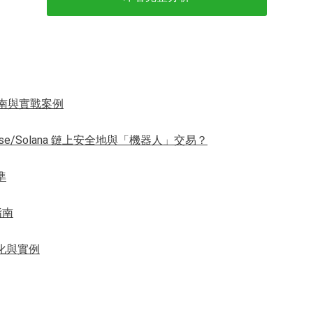
門指南與實戰案例
 Base/Solana 鏈上安全地與「機器人」交易？
準
者指南
進化與實例