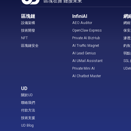
區塊在握 鏈接未來
區塊鏈
InfiniAI
網
設備架構
AEO Auditor
網絡
技術開發
OpenClaw Express
保安
NFT
Private AI BizHub
滲透
區塊鏈安全
AI Traffic Magnet
釣魚
AI Lead Genius
弱點
AI UMail Assistant
SS
Private Mini AI
UDe
AI Chatbot Master
UD
關於UD
聯絡我們
付款方法
技術支援
UD Blog