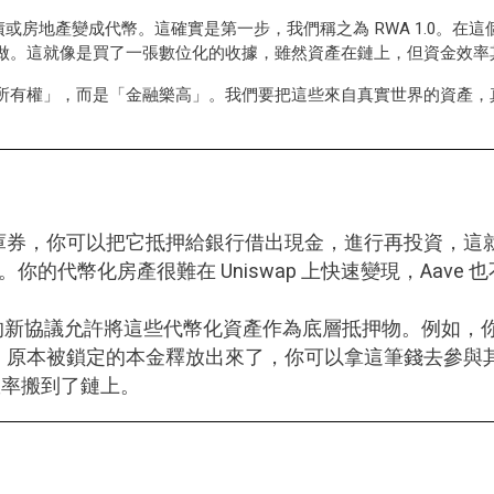
債或房地產變成代幣。這確實是第一步，我們稱之為 RWA 1.0。
做。這就像是買了一張數位化的收據，雖然資產在鏈上，但資金效率
只是「所有權」，而是「金融樂高」。我們要把這些來自真實世界的資產
，你可以把它抵押給銀行借出現金，進行再投資，這就是所謂
。你的代幣化房產很難在 Uniswap 上快速變現，Aave
現在的新協議允許將這些代幣化資產作為底層抵押物。例如，你
，原本被鎖定的本金釋放出來了，你可以拿這筆錢去參與
效率搬到了鏈上。