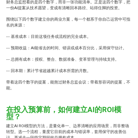
财务总监想看的是四个数字，而非一张功能清单。正是这四个数字，把
一份AI提案从技术愿望，变成有清晰回本路径、站得住脚的投资。
围绕以下四个数字建立你的商业方案，每一个都系于你自己运营中可指
名的来源：
--- 基准成本：目前这项任务或流程的完全成本。
--- 预期收益：AI能省去的时间、错误或成本百分比，采用保守估计。
--- 总拥有成本：授权、整合、数据准备、变革管理与持续支持。
--- 回本期：累计节省超越累计成本所需的月数。
带着这四个数字的提案，能熬过财务总监会议；带着形容词的提案，不
能。
在投入预算前，如何建立AI的ROI模
型？
建立AI ROI模型的方法，是量化单一、边界清晰的应用场景，而非整场
转型。选一个流程，量度它目前的成本与错误率，套用保守的改善估
计，再减去一段指定期间的总拥有成本。