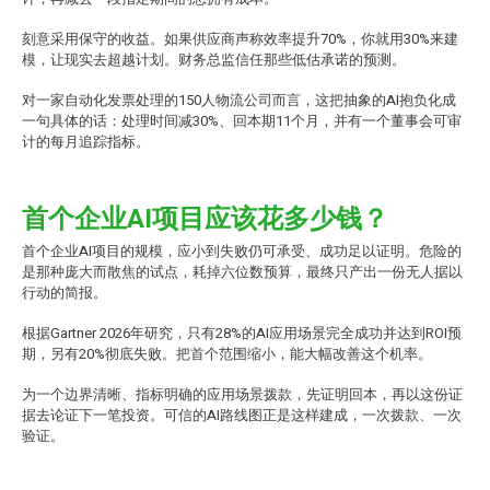
刻意采用保守的收益。如果供应商声称效率提升70%，你就用30%来建
模，让现实去超越计划。财务总监信任那些低估承诺的预测。
对一家自动化发票处理的150人物流公司而言，这把抽象的AI抱负化成
一句具体的话：处理时间减30%、回本期11个月，并有一个董事会可审
计的每月追踪指标。
首个企业AI项目应该花多少钱？
首个企业AI项目的规模，应小到失败仍可承受、成功足以证明。危险的
是那种庞大而散焦的试点，耗掉六位数预算，最终只产出一份无人据以
行动的简报。
根据Gartner 2026年研究，只有28%的AI应用场景完全成功并达到ROI预
期，另有20%彻底失败。把首个范围缩小，能大幅改善这个机率。
为一个边界清晰、指标明确的应用场景拨款，先证明回本，再以这份证
据去论证下一笔投资。可信的AI路线图正是这样建成，一次拨款、一次
验证。