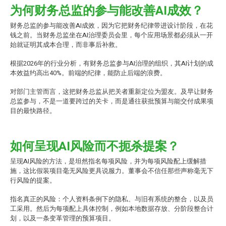
为何财务总监的参与能改善AI成效？
财务总监的参与能改善AI成效，因为它把财务纪律带进设计阶段，在花
钱之前。当财务总监坐在AI治理委员会里，每个应用场景都必须从一开
始就证明其成本合理，而非事后补救。
根据2026年的行业分析，有财务总监参与AI治理的组织，其AI计划的成
本效益约高出40%。前端的纪律，能防止后端的浪费。
对部门主管而言，这把财务总监从把关者重新定位为盟友。及早让财务
总监参与，不是一道要跨过的关卡，而是通往获批预算与能交付成果项
目的最快路径。
如何呈现AI风险而不扼杀提案？
呈现AI风险的方法，是坦然指名每项风险，并为每项风险配上缓解措
施，这比假装项目毫无风险更具说服力。董事会不信任那些声称毫无下
行风险的提案。
指名真正的风险：个人资料条例下的隐私、与旧有系统的整合，以及员
工采用。然后为每项配上具体控制，例如本地数据存放、分阶段整合计
划，以及一条变革管理的预算项目。