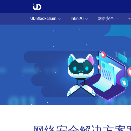
UD Blockchain
InfiniAI
网络安全