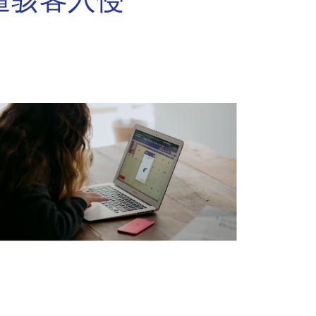
遭骇客入侵