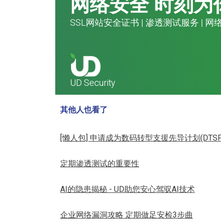
网络安全 时刻为
SSL网站安全证书
|
渗透测试服务
|
网
UD Security
其他人也看了
[懒人包] 申请成为数码转型支援先导计划(DTS
定期渗透测试的重要性
AI的隐患揭秘 - UD助您安心驾驭AI技术
企业网络漏洞攻略 定期做足安检3步曲