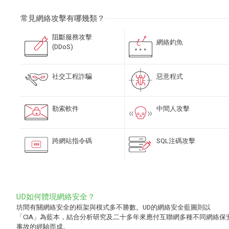
常見網絡攻擊有哪幾類？
阻斷服務攻擊
網絡釣魚
(DDoS)
社交工程詐騙
惡意程式
勒索軟件
中間人攻擊
跨網站指令碼
SQL注碼攻擊
UD如何體現網絡安全？
坊間有關網絡安全的框架與模式多不勝數。UD的網絡安全藍圖則以
「CIA」為藍本，結合分析研究及二十多年來應付互聯網多種不同網絡保
事故的經驗而成。