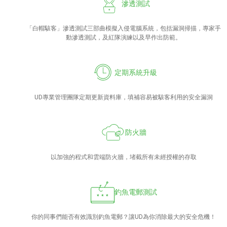
滲透測試
「白帽駭客」滲透測試三部曲模擬入侵電腦系統，包括漏洞掃描，專家手
動滲透測試，及紅隊演練以及早作出防範。
定期系統升級
UD專業管理團隊定期更新資料庫，填補容易被駭客利用的安全漏洞
防火牆
以加強的程式和雲端防火牆，堵截所有未經授權的存取
釣魚電郵測試
你的同事們能否有效識別釣魚電郵？讓UD為你消除最大的安全危機！