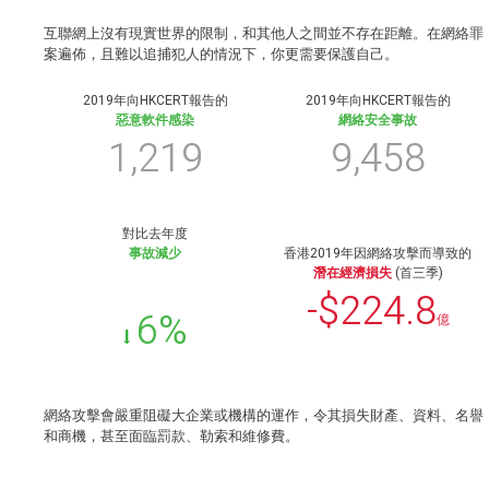
互聯網上沒有現實世界的限制，和其他人之間並不存在距離。在網絡罪
案遍佈，且難以追捕犯人的情況下，你更需要保護自己。
2019年向HKCERT報告的
2019年向HKCERT報告的
惡意軟件感染
網絡安全事故
1,219
9,458
對比去年度
事故減少
香港2019年因網絡攻擊而導致的
潛在經濟損失
(首三季)
-$224.8
6%
億
網絡攻擊會嚴重阻礙大企業或機構的運作，令其損失財產、資料、名譽
和商機，甚至面臨罰款、勒索和維修費。