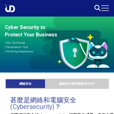
Cyber Security to
Protect Your Business
|
SSL Certificate
|
Penetration Test
|
Phishing Awareness
網絡安全
網絡安全管理服務(MSSP)
甚麼是網絡和電腦安全
(Cybersecurity)？