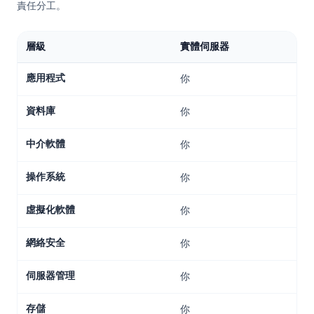
責任分工。
層級
實體伺服器
Ia
應用程式
你
你
資料庫
你
你
中介軟體
你
你
操作系統
你
你
虛擬化軟體
你
供
網絡安全
你
供
伺服器管理
你
供
存儲
你
供