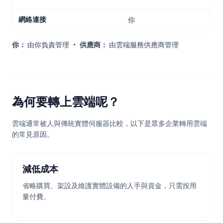
網絡連接
你
供
你：
由你負責管理
•
供應商：
由雲端服務供應商管理
為何要轉上雲端呢？
雲端通常被人與傳統實體伺服器比較，以下是眾多企業轉用雲端
的常見原因。
減低成本
省略購買、架設及維護實體設備的人手與資金，只需按用
量付費。