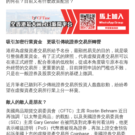
的何在？目前又有什麼政策配合？
吸引加密行業資金 更吸引傳統證券交易所轉營
港府為虛擬資產交易所給予名份，最顯然易見的目的，就是吸
引整個產業資金。有了正式的牌照，代表虛擬資產交易所可以
在港正式經營，配合香港的低稅制，從成本角度吸引原本在海
外經營的交易所；更重要的是，目前牌照申請的門檻也不難，
只是在一般證券及股票交易所的基礎上微調。
近月筆者已聽到不少傳統證券交易所投資人蠢蠢欲動，紛紛希
望在虛擬資產交易所行業上分一杯羹。
敵人的敵人是朋友？
美國商品期貨交易委員會（CFTC）
主席 Rostin Behnam 近日
再強調「以太幣是商品」的觀點，以及
美國證券交易委員會
（SEC）
主席 Gary Gensler 在被問及對此事有何看法時，他更
表示權益證明（PoS）代幣應被視為證券，再加上證交會預告
起訴美國上市的虛擬資產交易所
Coinbase
，美國證券交易委