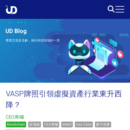
UD Blog
專業文章及見解，揭示科技領域的一切
VASP牌照引領虛擬資產行業東升西
降？
CEO專欄
Blockchain
區塊鏈
CEO專欄
Web3
Use Case
數字資產