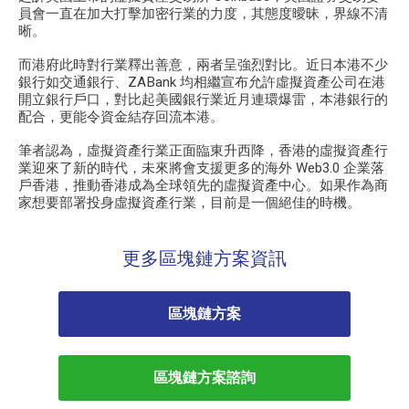
員會一直在加大打擊加密行業的力度，其態度曖昧，界線不清
晰。
而港府此時對行業釋出善意，兩者呈強烈對比。近日本港不少
銀行如交通銀行、ZABank 均相繼宣布允許虛擬資產公司在港
開立銀行戶口，對比起美國銀行業近月連環爆雷，本港銀行的
配合，更能令資金結存回流本港。
筆者認為，虛擬資產行業正面臨東升西降，香港的虛擬資產行
業迎來了新的時代，未來將會支援更多的海外
Web3
.0 企業落
戶香港，推動香港成為全球領先的虛擬資產中心。如果作為商
家想要部署投身虛擬資產行業，目前是一個絕佳的時機。
更多區塊鏈方案資訊
區塊鏈方案
區塊鏈方案諮詢