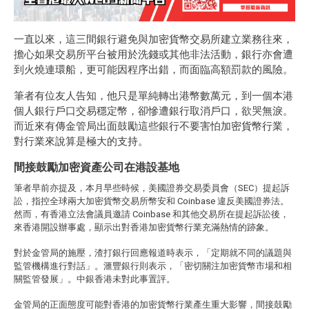
一直以來，這三間銀行避免與加密貨幣交易所建立業務往來，
擔心如果交易所平台被用於洗錢或其他非法活動，銀行亦會遭
到火燒連環船，更可能因程序出錯，而面臨高額罰款的風險。
筆者有位友人告知，他只是單純轉出港幣數萬元，到一個本港
個人銀行戶口交易穩定幣，卻慘遭銀行取消戶口，欲哭無淚。
而近來有傳金管局出面鼓勵這些銀行不要害怕加密貨幣行業，
對行業來說算是極大的支持。
間接鼓勵加密資產公司在港設基地
筆者早前亦提及，本月早些時候，美國證券交易委員會（SEC）提起訴
訟，指控全球兩大加密貨幣交易所幣安和 Coinbase 違反美國證券法。
然而，有香港立法會議員邀請 Coinbase 和其他交易所在提起訴訟後，
來香港開設辦事處，顯示出對香港加密貨幣行業充滿熱情的跡象。
對於金管局的施壓，渣打銀行回應報道時表示，「定期就不同的議題與
監管機構進行對話」。滙豐銀行則表示，「密切關注加密貨幣市場和相
關監管發展」。中銀香港未對此事置評。
金管局的正面態度可能對香港的加密貨幣行業產生重大影響，間接鼓勵