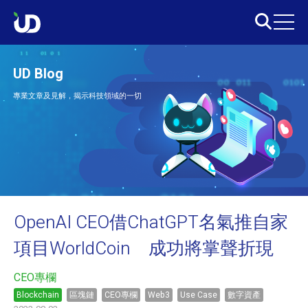
UD Blog
專業文章及見解，揭示科技領域的一切
OpenAI CEO借ChatGPT名氣推自家
項目WorldCoin 成功將掌聲折現
CEO專欄
Blockchain
區塊鏈
CEO專欄
Web3
Use Case
數字資產