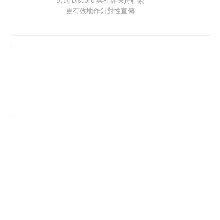
透過 Discord 與社群保持聯繫
更有效地作針對性宣傳