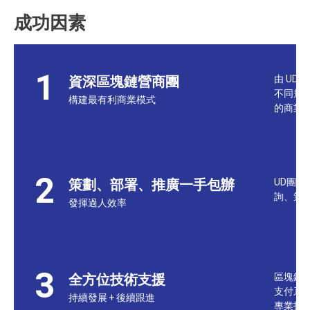
成功因素
1
資深區塊鏈營商團
由 U
不同規
構建最有利商業模式
的商業模
2
策劃、部署、推廣一手包辦
UD團
詢、策
發揮過人效率
3
全方位技術支援
區塊鏈
支付系統
持續發展 + 後續跟進
專業技