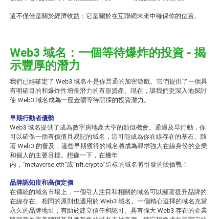
這不僅僅是關於經濟收益；它是關於在互聯網未來中確保你的位置。
Web3 域名：一個等待爆炸的投資 - 揭
示豐厚的潛力
我們已經確定了 Web3 域名不是你普通的加密遊戲。它們提供了一個具
有明確目的和爆炸性增長潛力的有形資產。現在，讓我們更深入地探討
使 Web3 域名成為一座金礦等待開採的投資潛力。
早期行動者優勢
Web3 域名提供了成為數字房地產大亨的類似機會。通過及早行動，你
可以確保一個有價值且易記的域名，這可能成為你在線存在的基石。隨
著 Web3 的普及，這些早期獲得的域名將成為尋求強大在線身份的企業
和個人的主要目標。想像一下，在幾年
內，“metaverse.eth”或“nft.crypto”這樣的域名將引發的競價戰！
品牌認知度和高價定價
在傳統的域名市場上，一個引人注目和相關的域名可以顯著提升品牌的
在線存在。相同的原則也適用於 Web3 域名。一個精心選擇的域名充當
永久的品牌地址，有助於建立信任和認可。具有強大 Web3 存在的企業