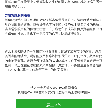
這些功能仍在發展中，但被動收入生成的潛力為 Web3 域名增添了另一
層投資吸引力。
對通貨膨脹的避險
與傳統貨幣不同，可用的 Web3 域名數量是有限的。這種稀缺性創造了
對通貨膨脹的避險。隨著貨幣總值的下降，像 Web3 域名這樣的稀缺且
具有需求的資產的價值往往會上升。這使它們成為任何投資者組合中的
有價值的補充，提供了一定程度的保護，防範經濟波動。
Web3 域名提供了一個獨特的投資機會，超越了加密市場的波動。憑藉
其固有的稀缺性、明確的效用和爆炸性增長潛力，它們代表了數字時代
的土地爭奪戰。通過今天確保你的 Web3 域名，你不僅僅是在進行一項
投資；你正在在互聯網的未來中佔據一席之地。不要錯過這個黃金機會
- 加入 Web3 革命，成為元宇宙中的數字房東！
快人一步埋伏Web3 100x投資機會
想知道Web3域名如何買/買什麼好？馬上聯絡UD團隊
馬上查詢