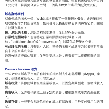
將願意為完美體現其品牌形象的域名支付高價。把它想像成在元宇宙的
主要街道上購買黃金廣告空間 - 一個具有巨大市場潛力的寶貴資產。
域名翻轉獲利
就像傳統的域名一樣，Web3 域名提供了一個賺錢的機會。通過策略性
地收購有潛力的低估域名，投資者可以稍後以顯著利潤轉售它們。關鍵
在於識別具有：
短、易記的名稱：
易記名稱深受追捧，並且能夠命令高價。
行業特定關鍵字：
包含特定行業相關關鍵字的域名（例
如，“defi.blockchain”或“metaverse.art”）將吸引該行業的企業。
可品牌化的名稱：
具有吸引人的、獨特的名稱和品牌潛力的名稱非常適
合未來的企業或企業。
通過收購這些低估寶石，並等到需求上升，投資者可以獲得顯著的回
報。
Passive Income 潛力
一些 Web3 域名平台允許你將你的域名與去中心化應用（dApps）集
成，並賺取被動收入。這可能涉及到：
域名租賃：
將你的域名租給企業或個人，以固定期間創建一個循環收入
流。
廣告收入：
允許在你的域上顯示定向廣告，根據點擊或曝光而產生收
入。
數據存儲：
一些平台允許你在你的域上存儲數據，用戶支付費用以訪問
它。