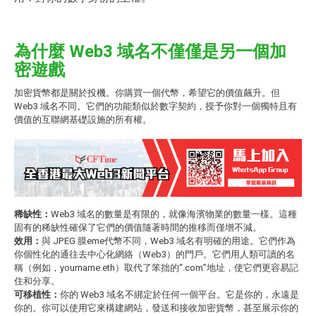
為什麼 Web3 域名不僅僅是另一個加
密遊戲
加密貨幣都是關於投機。你購買一個代幣，希望它的價值飆升。但
Web3 域名不同。它們的功能類似於數字契約，授予你對一個獨特且有
價值的互聯網基礎設施的所有權。
稀缺性：
Web3 域名的數量是有限的，就像海濱物業的數量一樣。這種
固有的稀缺性確保了它們的價值隨著時間的推移而僅增不減。
效用：
與 JPEG 膜eme代幣不同，Web3 域名有明確的用途。它們作為
你個性化的通往去中心化網絡（Web3）的門戶。它們用人類可讀的名
稱（例如，yourname.eth）取代了笨拙的“.com”地址，使它們更容易記
住和分享。
可移植性：
你的 Web3 域名不綁定於任何一個平台。它是你的，永遠是
你的。你可以使用它來構建網站，發送和接收加密貨幣，甚至展示你的