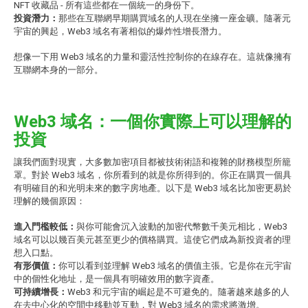
NFT
收藏品 - 所有這些都在一個統一的身份下。
投資潛力：
那些在互聯網早期購買域名的人現在坐擁一座金礦。隨著元
宇宙的興起，Web3 域名有著相似的爆炸性增長潛力。
想像一下用 Web3 域名的力量和靈活性控制你的在線存在。這就像擁有
互聯網本身的一部分。
Web3 域名：一個你實際上可以理解的
投資
讓我們面對現實，大多數加密項目都被技術術語和複雜的財務模型所籠
罩。對於 Web3 域名，你所看到的就是你所得到的。你正在購買一個具
有明確目的和光明未來的數字房地產。以下是 Web3 域名比加密更易於
理解的幾個原因：
進入門檻較低：
與你可能會沉入波動的加密代幣數千美元相比，Web3
域名可以以幾百美元甚至更少的價格購買。這使它們成為新投資者的理
想入口點。
有形價值：
你可以看到並理解 Web3 域名的價值主張。它是你在元宇宙
中的個性化地址，是一個具有明確效用的數字資產。
可持續增長：
Web3 和元宇宙的崛起是不可避免的。隨著越來越多的人
在去中心化的空間中移動並互動，對 Web3 域名的需求將激增。