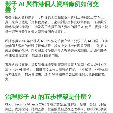
影子 AI 與香港個人資料條例如何交
疊？
在香港個人資料條例下，即使員工自願把個人資料上傳到第三方 AI 工
具，組織仍然是「資料使用者」，必須對該資料的收集目的、保存與跨
境轉移負法律責任。涉及客戶或員工個人資料的影子 AI 使用，實質上就
是一宗等待發生的個人資料條例合規事件。
私隱專員 2026 年代理式 AI 指引強化這個立場：要求正式 AI 治理、任何
接觸個人資料的代理採最低權限、設立中央批准代理登記冊、主動掃描
未經授權的代理、以及員工接受提示注入與憑證外洩訓練。組織在影子
AI 未被量度之前，無法達到這條門檻。
實務含義很直接。當監管機構或受影響資料當事人追問「個人資料如何
流入境外 AI 服務」，組織需要拿得出辯護的答案。「不知道」並非保障
資料原則四下的免責理由。影子 AI 令組織失去給出任何其他答案的能
力。
治理影子 AI 的五步框架是什麼？
Cloud Security Alliance 2026 年框架界定五個步驟：發現、分類、評估
風險、實施控制、持續監察。框架的重點是在監管機構、稽核師或事故