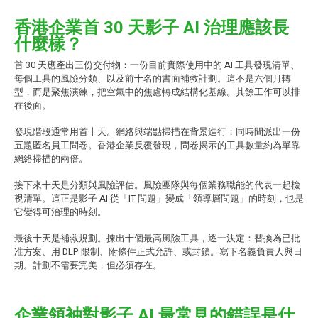
香港企業首 30 天影子 AI 治理應該長
什麼樣？
首 30 天應產出三份交付物：一份目前實際使用中的 AI 工具發現清單、
每個工具的風險分類、以及前十名的書面補救計劃。這不是六個月轉
型，而是聚焦演練，把空氣中的焦慮轉成結構化基線。其餘工作可以排
在後面。
發現階段通常用首十天。網絡與端點掃描在背景進行；同時間派出一份
五題匿名員工問卷。香港企業反覆發現，問卷揭示的工具數量約為單靠
網絡掃描的兩倍。
接下來十天是分類與風險評估。風險團隊與每個業務職能的代表一起檢
視清單。這正是影子 AI 從「IT 問題」變成「領導層問題」的時刻，也是
它變得可治理的時刻。
最後十天是補救規劃。揀出十個最高風險工具，逐一決定：替換為已批
准方案、用 DLP 限制、附條件正式允許、或封鎖。寫下名義負責人與日
期。計劃不需要完美，但必須存在。
企業領袖對影子 AI 最常見的錯誤是什