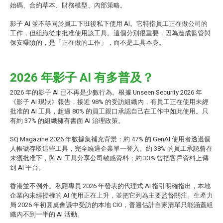
始碼、合約草本、財務模型、內部策略。
影子 AI 並不等同於員工下班後私下使用 AI。它特指員工正在做公司的
工作，但組織從未批准使用該工具。這個分別很重要，因為造成監管與
保安曝險的，是「正在做的工作」，而不是工具本身。
2026 年影子 AI 有多普及？
2026 年的影子 AI 已不再是少數行為。根據 Unseen Security 2026 年
《影子 AI 現狀》報告，接近 98% 的受訪組織內，有員工正在使用未經
批准的 AI 工具，超過 80% 的員工親口承認自己在工作中如此使用。只
有約 37% 的組織擁有書面 AI 治理政策。
SQ Magazine 2026 年數據集補充背景：約 47% 的 GenAI 使用者透過個
人帳號存取這些工具，完全繞過企業單一登入。約 38% 的員工承認曾在
未獲批准下，與 AI 工具分享公司敏感資料；約 33% 曾把客戶資料上傳
到 AI 平台。
香港並不例外。私隱專員 2026 年發表的代理式 AI 指引明確指出，本地
企業內未經授權的 AI 使用正在上升，並把它列為主要監督關注。生產力
局 2026 年初圓桌會議中受訪的本地 CIO，普遍估計自家清單只能涵蓋組
織內不到一半的 AI 活動。