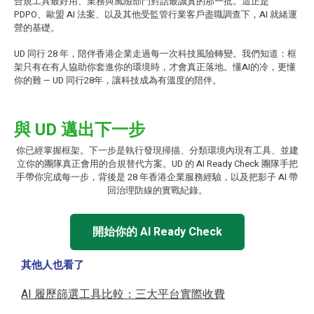
合規工具最好用、業務與風險部門對話最誠實的那一批。這正是
PDPO、歐盟 AI 法案、以及其他受監管行業客戶盡職調查下，AI 就緒運
營的基礎。
UD 同行 28 年，陪伴香港企業走過每一次科技風險轉變。我們知道：框
架只有在有人協助你套進你的環境時，才會真正落地。懂AI的冷，更懂
你的難 — UD 同行28年，讓科技成為有溫度的陪伴。
與 UD 邁出下一步
你已經掌握框架。下一步是執行發現掃描、分類環境內現有工具、並建
立你的團隊真正會用的合規替代方案。UD 的 AI Ready Check 團隊手把
手帶你完成每一步，背後是 28 年香港企業服務經驗，以及把影子 AI 帶
回治理防線的實戰紀錄。
開始你的 AI Ready Check
其他人也看了
AI 履歷篩選工具比較：三大平台實際收費