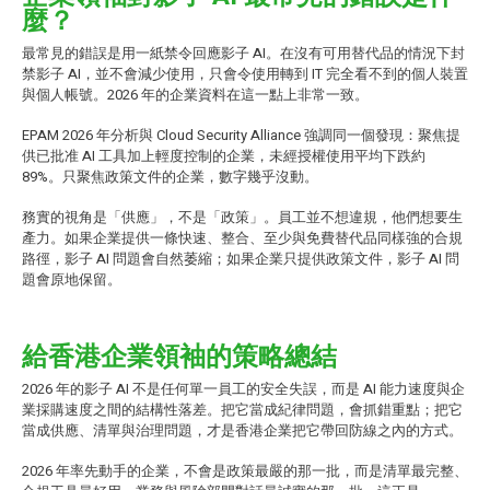
麼？
最常見的錯誤是用一紙禁令回應影子 AI。在沒有可用替代品的情況下封
禁影子 AI，並不會減少使用，只會令使用轉到 IT 完全看不到的個人裝置
與個人帳號。2026 年的企業資料在這一點上非常一致。
EPAM 2026 年分析與 Cloud Security Alliance 強調同一個發現：聚焦提
供已批准 AI 工具加上輕度控制的企業，未經授權使用平均下跌約
89%。只聚焦政策文件的企業，數字幾乎沒動。
務實的視角是「供應」，不是「政策」。員工並不想違規，他們想要生
產力。如果企業提供一條快速、整合、至少與免費替代品同樣強的合規
路徑，影子 AI 問題會自然萎縮；如果企業只提供政策文件，影子 AI 問
題會原地保留。
給香港企業領袖的策略總結
2026 年的影子 AI 不是任何單一員工的安全失誤，而是 AI 能力速度與企
業採購速度之間的結構性落差。把它當成紀律問題，會抓錯重點；把它
當成供應、清單與治理問題，才是香港企業把它帶回防線之內的方式。
2026 年率先動手的企業，不會是政策最嚴的那一批，而是清單最完整、