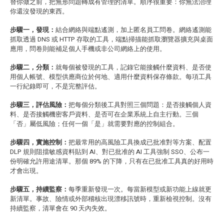
替你做之前，把無形問題轉成有管理的清單。順序很重要：你無法治理
你還沒發現的東西。
步驟一，發現：
結合網絡與端點遙測，加上匿名員工問卷。網絡遙測能
抓取透過 DNS 或 HTTP 存取的工具，端點掃描能抓取瀏覽器擴充與桌面
應用，問卷則能補足個人手機或非公司網絡上的使用。
步驟二，分類：
就每個被發現的工具，記錄它能接觸什麼資料、是否使
用個人帳號、模型供應商位於何地、適用什麼資料保存條款。每項工具
一行紀錄即可，不是完整評估。
步驟三，評估風險：
把每個分類後工具對照三個問題：是否接觸個人資
料、是否接觸機密客戶資料、是否可在企業系統上自主行動。三個
「否」屬低風險；任何一個「是」就需要對應的控制組合。
步驟四，實施控制：
把最常用的高風險工具換成已批准對等方案、配置
DLP 規則阻擋敏感資料貼到 AI、對已批准的 AI 工具強制 SSO、公布一
份明確允許用途清單。那個 89% 的下降，只有在已批准工具真的好用時
才會出現。
步驟五，持續監察：
每季重新發現一次。每當新模型或新功能上線就更
新清單。事故、險情或外部稽核出現漂移訊號時，重新檢視控制。沒有
持續監察，清單會在 90 天內失效。