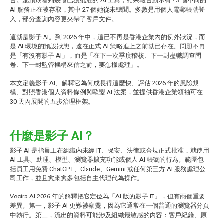
告。她預期看到幾個已獲批准的 AI 工具，結果報告顯示有 43 個不同的
AI 服務正在被存取，其中 27 個她從未聽聞。多數是用個人電郵帳號登
入，部分查詢內容更夾帶了客戶文件。
這就是影子 AI。到 2026 年中，這已不再是香港企業內的例外狀況，而
是 AI 環境的預設狀態，遠在正式 AI 策略追上之前就已存在。問題不再
是「有沒有影子 AI」，而是「在下一次季度稽核、下一封盡職調查問
卷、下一封監管機構來信之前，要怎樣處理」。
本文定義影子 AI、解釋它為何成長得這麼快、評估 2026 年的風險規
模、對照香港個人資料條例與歐盟 AI 法案，並提供香港企業領袖可在
30 天內展開的五步治理框架。
什麼是影子 AI？
影子 AI 是指員工在組織內未經 IT、保安、法律或合規正式批准，就使用
AI 工具、助理、模型、瀏覽器擴充功能或個人 AI 帳號的行為。範圍包
括員工用免費 ChatGPT、Claude、Gemini 或任何第三方 AI 服務處理公
司工作，並且愈來愈多包括自主代理代為操作。
Vectra AI 2026 年的解釋把它定位為「AI 版的影子 IT」，但有兩個重要
差異。第一，影子 AI 更難被察覺，因為它通常在一個普通的瀏覽器分頁
中執行。第二，流出的資料可能涉及組織最敏感的內容：客戶紀錄、原