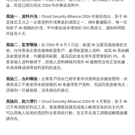
論，而是已經出現在 2026 年的事故資料中。
風險一，資料外洩：
Cloud Security Alliance 2026 年報告指出，影子 AI
是接近五分之一企業資料外洩事故的成因之一。IBM 數據顯示，每一宗
與影子 AI 相關的外洩，平均事故成本增加約 520 萬港元，遏制時間額
外延長十天。
風險二，監管曝險：
自 2026 年 8 月 2 日起，歐盟 AI 法案高風險條款生
效。任何香港企業若服務歐盟客戶、處理歐盟個人資料、或其 AI 系統觸
及歐盟使用者，均屬適用範圍，最高罰款達全球年度營業額的 3%。在
香港個人資料條例下，把個人資料轉移到境外 AI 服務而沒有正當依據，
本身就構成保障資料原則的違反。
風險三，合約曝險：
企業客戶現在已經常要求供應商提供書面聲明：供
應商員工不會使用未經授權的 AI 來處理客戶資料。否認則直接被淘汰；
謊報則一旦被揭發，須承擔合約責任。
風險四，能力潛行：
Cloud Security Alliance 2026 年 4 月警告：影子 AI
已不再局限於對話工具。透過瀏覽器擴充或個人帳號安裝的自主代理，
可以用無人批准的憑證對企業系統行動，並且常在員工調職或離職後繼
續存在。