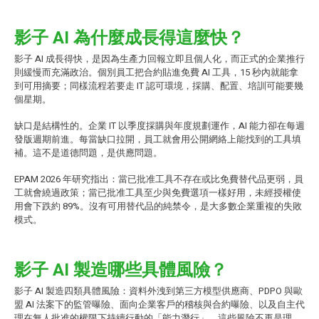
影子 AI 為什麼成長得這麼快？
影子 AI 成長得快，是因為生產力回報立即且個人化，而正式的企業推行
則緩慢而充滿政治。個別員工把合約貼進免費 AI 工具，15 秒內就能拿
到可用摘要；同樣流程若要走 IT 認可環境，採購、配置、培訓可能要幾
個星期。
缺口是結構性的。企業 IT 以季度採購與年度規劃運作，AI 能力卻在每週
發版週期前進。每當缺口拉開，員工就會用公開網絡上能找到的工具填
補。這不是道德問題，是供應問題。
EPAM 2026 年研究指出：當已批准工具不存在或比免費替代品更弱，員
工就會繞過政策；當已批准工具至少與免費選項一樣好用，未經授權使
用會下跌約 89%。沒有可用替代品的純禁令，是大多數企業重複的失敗
模式。
影子 AI 製造哪些具體風險？
影子 AI 製造四類具體風險：資料外洩到第三方模型供應商、PDPO 與歐
盟 AI 法案下的監管曝險、面向企業客戶的稽核與合約曝險、以及自主代
理在無人批准的權限下持續行動的「能力潛行」。這些風險不再是理