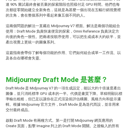
連 90% 嘗試最終會被丟棄的探索階段也照樣付足 GPU 時間。他們也每
次都從零開始建立全新角色，這就是為甚麼一個出現在五幅行銷視覺裡
的主角，會在整個系列中看起來像五個不同的人。
這兩個問題的解法一直藏在 Midjourney V7 裡面。解法是兩個功能組合
使用：Draft Mode 負責快速便宜的探索，Omni Reference 負責決定方
向後的角色一致性。把兩者按順序使用，可以把生成成本大約砍半，並
產出視覺上更統一的圖像系列。
這篇指南會帶你了解每個功能的作用、它們如何組合成單一工作流、以
及各自在哪裡會失靈。
Midjourney Draft Mode 是甚麼？
Draft Mode 是 Midjourney V7 的一項生成設定，能以大約十倍速度產出
圖像，並只消耗標準 GPU 成本的一半。代價是畫質下降。草稿明顯比標
準輸出粗糙，但已足以讓你在正式渲染前評估構圖、風格方向和提示邏
輯。根據 Midjourney 官方文件，Draft Mode 是為迭代而設，並非用來
交付最終成品。
啟動 Draft Mode 有兩種方式。第一是打開 Midjourney 網頁應用的
Create 頁面，點擊 Imagine 列上的 Draft Mode 開關。之後輸入的所有