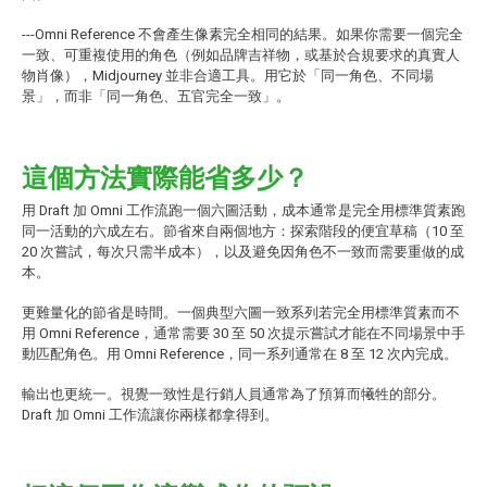
---Omni Reference 不會產生像素完全相同的結果。如果你需要一個完全
一致、可重複使用的角色（例如品牌吉祥物，或基於合規要求的真實人
物肖像），Midjourney 並非合適工具。用它於「同一角色、不同場
景」，而非「同一角色、五官完全一致」。
這個方法實際能省多少？
用 Draft 加 Omni 工作流跑一個六圖活動，成本通常是完全用標準質素跑
同一活動的六成左右。節省來自兩個地方：探索階段的便宜草稿（10 至
20 次嘗試，每次只需半成本），以及避免因角色不一致而需要重做的成
本。
更難量化的節省是時間。一個典型六圖一致系列若完全用標準質素而不
用 Omni Reference，通常需要 30 至 50 次提示嘗試才能在不同場景中手
動匹配角色。用 Omni Reference，同一系列通常在 8 至 12 次內完成。
輸出也更統一。視覺一致性是行銷人員通常為了預算而犧牲的部分。
Draft 加 Omni 工作流讓你兩樣都拿得到。