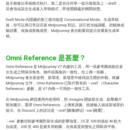
提示都會以草稿模式執行。第二是在任何單一提示後面加上 `--draft`，
這會強迫該次生成進入草稿模式，即使開關處於關閉狀態。
Draft Mode 內隱藏的第三個功能是 Conversational Mode。生成草稿
後，你可以用日常語言跟 Midjourney 對話。請它把光線調暖、把貓換成
貓頭鷹、或換成夜晚場景。Midjourney 會自動重寫提示並重新生成草
稿。
Omni Reference 是甚麼？
Omni Reference 是 Midjourney V7 內建的工具，用一張參考圖就能在多
次生成之間保持角色、物件或風格的一致性。你上傳一張圖，
Midjourney 會在新姿勢、新環境、新場景中維持該主體的外觀。根據
Midjourney 文件，Omni Reference 已取代舊有的 `--cref`（Character
Reference）參數，是 V7 內唯一可用的一致性工具。
在 Midjourney 網頁應用內使用時，用 /imagine 開啟新生成、點擊圖片
附加圖示、選擇 Omni Reference、上傳來源圖。然後輸入描述新場景的
提示。在 Discord 上的語法是 `--oref [圖像網址] --ow [權重]`。
`--ow` 參數控制參考圖對新生成的影響強度。25 至 100 的值給 AI 較大
自由度。200 至 400 是最常用範圍，在保真度與變化之間取得平衡。