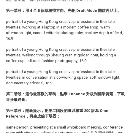
第一階段：用 4 至 8 個草稿找方向。先把 Draft Mode 開啟再貼上。
portrait of a young Hong Kong creative professional in their late
twenties, working at a laptop in a modern coffee shop, warm
afternoon light, candid editorial photography, shallow depth of field,
16:9
portrait of a young Hong Kong creative professional in their late
twenties, walking through Sheung Wan at golden hour, holding a
coffee cup, editorial fashion photography, 16:9
portrait of a young Hong Kong creative professional in their late
twenties, in conversation at a co-working space, soft window light,
documentary editorial, 16:9
第二階段：選你最喜歡的草稿，點擊 Enhance 升級到標準質素，下載
這張最終圖。
第三階段：開新提示，把第二階段的圖以權重 200 設為 Omni
Reference，再生成餘下場景：
same person, presenting at a small whiteboard meeting, conference
room with city view, editorial photography, --oref [你的圖像網址] --ow