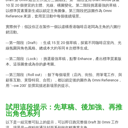
10 至 20 個便宜的主體、光線、構圖變化。第二階段挑選最強的草稿，
以標準質素重新生成以鎖定主角圖像。第三階段把該圖作為 Omni
Reference 來源，套用至活動中每個後續場景。
實際例子：假設你正在製作一個以虛構香港咖啡店老闆為主角的六圖行
銷活動。
---第一階段（Draft）：生成 15 至 20 個草稿，探索不同咖啡店室內、光
線氛圍與角色風格。總成本大約等同 8 次標準生成。
---第二階段（Lock）：挑選最強草稿，點擊 Enhance，產出標準質素版
本。這張圖會成為你的參考圖。
---第三階段（Roll out）：餘下每個場景（店內、街拍、用筆電工作、與
顧客互動、黃昏特寫、合照），都以鎖定後的圖作為 Omni Reference，
用 `--ow 200` 並撰寫描述新場景的提示。
試用這段提示：先草稿、後加強、再推
出角色系列
以下是一組完整可貼上的提示，可以即日跑完整個 Draft 加 Omni 工作
流。場景是一個科技通訊封面系列的年輕專業主角。