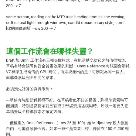
200 --v 7
same person, reading on the MTR train heading home in the evening,
soft natural light through windows, candid documentary style, --oref
[你的圖像網址] --ow 200 --v 7
這個工作流會在哪裡失靈？
Draft 加 Omni 工作流有三種失敗模式，在把活動交給它之前值得知道。
草稿有時會誤導你對全質素效果的判斷，Omni Reference 每張圖會消耗
V7 標準生成兩倍的 GPU 時間，而系統產出的是「可辨識為同一個人」
而非像素級完全相同的結果。
必須預先計算的真實限制：
---草稿有時細節解析得不好。在草稿看似不錯的構圖，到標準質素時可
能崩潰，特別是當提示對五官或手部姿勢描述模糊時。所以一定要先把
草稿升級至標準質素才確定方向。
---低權重的 Omni Reference（--ow 25 至 100）給 Midjourney 較大創意
自由，可能會改變五官。如果一致性是首要目標，停留在 150 至 250 範
圍。