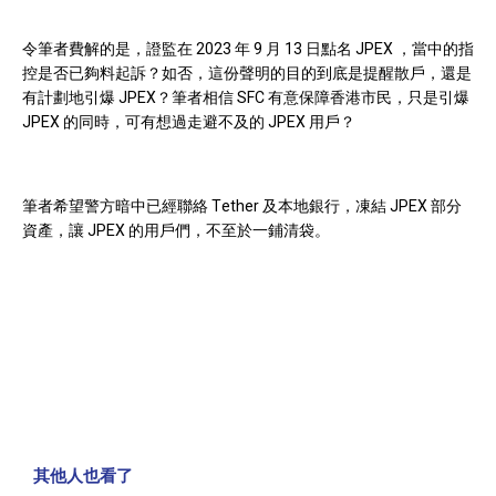
令筆者費解的是，證監在 2023 年 9 月 13 日點名 JPEX ，當中的指
控是否已夠料起訴？如否，這份聲明的目的到底是提醒散戶，還是
有計劃地引爆 JPEX？筆者相信 SFC 有意保障香港市民，只是引爆
JPEX 的同時，可有想過走避不及的 JPEX 用戶？
筆者希望警方暗中已經聯絡 Tether 及本地銀行，凍結 JPEX 部分
資產，讓 JPEX 的用戶們，不至於一鋪清袋。
其他人也看了