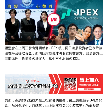
證監會在上周三發出聲明點名 JPEX 後，同日凌晨投資者已表示無
法在平台提取資金，而周四證監會才將個案轉交警方。雖然警方已
高調處理，拘捕多名涉案人，當中不少為知名 KOL。
然而，高調的行動並未阻止投資者的損失，鏈上數據顯示 JPEX 的
常用熱錢包發生大額轉移，由上周擁有 2,000 多萬美元的
虛擬資