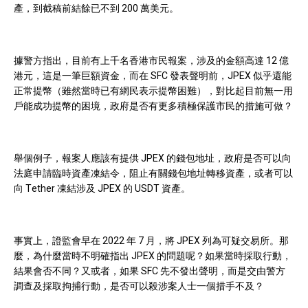
產
，到截稿前結餘已不到 200 萬美元。
據警方指出，目前有上千名香港市民報案，涉及的金額高達 12 億
港元，這是一筆巨額資金，而在
SFC 發表聲明前
，JPEX 似乎還能
正常提幣（雖然當時已有網民表示提幣困難），對比起目前無一用
戶能成功提幣的困境，政府是否有更多積極保護市民的措施可做？
舉個例子，報案人應該有提供 JPEX 的錢包地址，政府是否可以向
法庭申請臨時資產凍結令，阻止有關錢包地址轉移資產，或者可以
向 Tether 凍結涉及 JPEX 的 USDT 資產。
事實上，證監會早在 2022 年 7 月，將 JPEX 列為可疑交易所。那
麼，為什麼當時不明確指出 JPEX 的問題呢？如果當時採取行動，
結果會否不同？又或者，如果 SFC 先不發出聲明，而是交由警方
調查及採取拘捕行動，是否可以殺涉案人士一個措手不及？