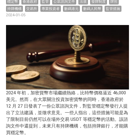
穩定幣
香港政府
監管
公眾諮詢文件
法規
發牌制度
牌照
持牌機構
交易所
專業投資者
數碼港元
數碼人民幣
監管措施
2024-01-05
2024 年初，加密貨幣市場繼續熱絡，比特幣價格逼近 46,000
美元。然而，在大眾關注投資加密貨幣的同時，香港政府於
12 月 27 日發表了一份公眾諮詢文件，對監管穩定幣發行人提
出了立法建議，並徵求意見。一些人指出，這些措施可能是為
了限制目前仍然可以在場外交易 USDT 等穩定幣的活動。該諮
詢文件中還提到，未來只有持牌機構，包括持牌銀行，才能購
買穩定幣。