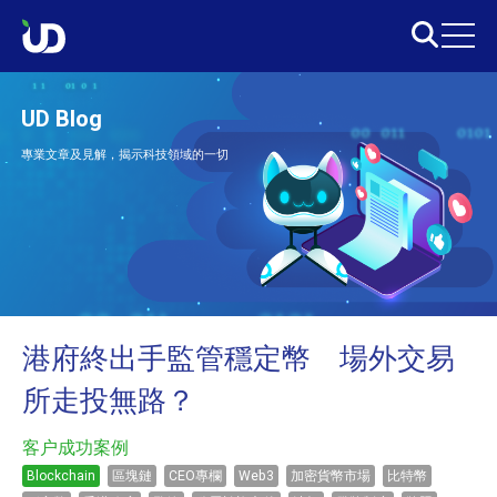
UD Blog
專業文章及見解，揭示科技領域的一切
港府終出手監管穩定幣 場外交易
所走投無路？
客户成功案例
Blockchain
區塊鏈
CEO專欄
Web3
加密貨幣市場
比特幣