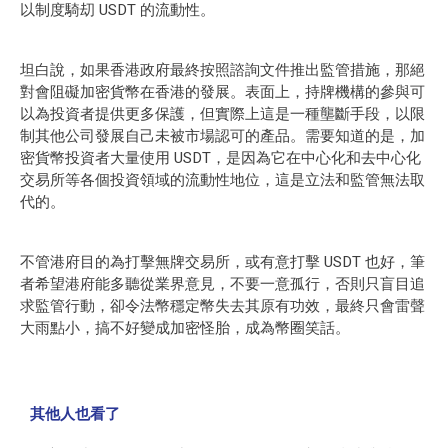
以制度騎刧 USDT 的流動性。
坦白說，如果香港政府最終按照諮詢文件推出監管措施，那絕
對會阻礙加密貨幣在香港的發展。表面上，持牌機構的參與可
以為投資者提供更多保護，但實際上這是一種壟斷手段，以限
制其他公司發展自己未被市場認可的產品。需要知道的是，加
密貨幣投資者大量使用 USDT，是因為它在中心化和去中心化
交易所等各個投資領域的流動性地位，這是立法和監管無法取
代的。
不管港府目的為打擊無牌交易所，或有意打擊 USDT 也好，筆
者希望港府能多聽從業界意見，不要一意孤行，否則只盲目追
求監管行動，卻令法幣穩定幣失去其原有功效，最終只會雷聲
大雨點小，搞不好變成加密怪胎，成為幣圈笑話。
其他人也看了