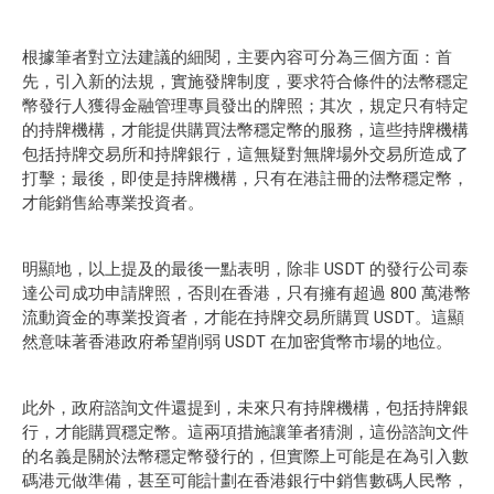
根據筆者對立法建議的細閱，主要內容可分為三個方面：首
先，引入新的法規，實施發牌制度，要求符合條件的法幣穩定
幣發行人獲得金融管理專員發出的牌照；其次，規定只有特定
的持牌機構，才能提供購買法幣穩定幣的服務，這些持牌機構
包括持牌交易所和持牌銀行，這無疑對無牌場外交易所造成了
打擊；最後，即使是持牌機構，只有在港註冊的法幣穩定幣，
才能銷售給專業投資者。
明顯地，以上提及的最後一點表明，除非 USDT 的發行公司泰
達公司成功申請牌照，否則在香港，只有擁有超過 800 萬港幣
流動資金的專業投資者，才能在持牌交易所購買 USDT。這顯
然意味著香港政府希望削弱 USDT 在加密貨幣市場的地位。
此外，政府諮詢文件還提到，未來只有持牌機構，包括持牌銀
行，才能購買穩定幣。這兩項措施讓筆者猜測，這份諮詢文件
的名義是關於法幣穩定幣發行的，但實際上可能是在為引入數
碼港元做準備，甚至可能計劃在香港銀行中銷售數碼人民幣，