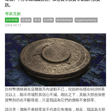
訊。
專家見解
財科暗戰
區塊鏈
章濤
比特幣
Blockchain
Cryptocurrency
2024-10-17
比特幣價格雖在這幾個月內波動不已，但始終站穩在60,000美
元以上，顯示市場對其信心不減。相比之下，其餘大部份加密
貨幣則仍在不斷尋底，只是我認為它們的價格不會歸零。
請注意：價格不會歸零並不代表它有價值，相反，我認為大部