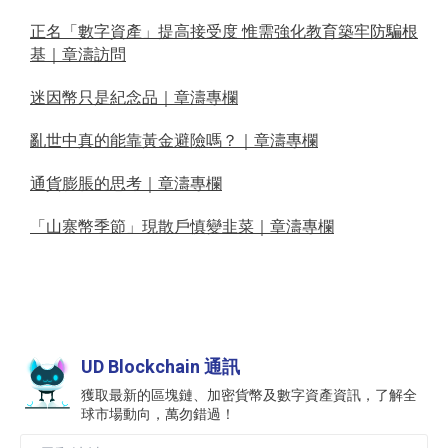
正名「數字資產」提高接受度 惟需強化教育築牢防騙根
基｜章濤訪問
迷因幣只是紀念品｜章濤專欄
亂世中真的能靠黃金避險嗎？｜章濤專欄
通貨膨脹的思考｜章濤專欄
「山寨幣季節」現散戶慎變韭菜｜章濤專欄
UD Blockchain 通訊
獲取最新的區塊鏈、加密貨幣及數字資產資訊，了解全
球市場動向，萬勿錯過！