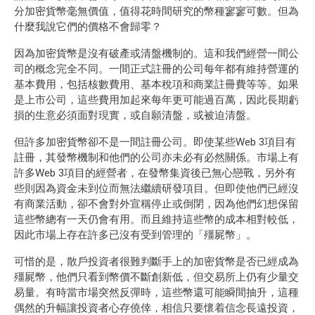
分加密貨幣毫無價值，值得花時間研究的幣種寥寥可數。但為
什麼我說它們的價格不會歸零？
因為加密貨幣是沒有破產或清盤機制的。這和我們經營一間公
司的概念完全不同。一間正式註冊的公司每年都有維持營運的
基本費用，包括核數費用、基本稅項和商業註冊費等等。如果
是上市公司，這些費用加起來每年更可能過百萬，因此長期虧
損的生意必須面對現實，或自願清盤，或被迫清盤。
但許多加密貨幣卻不是一間註冊公司。即使某些Web 3項目有
註冊，其發幣機制和他們的公司亦未必有必然關係。市場上有
許多Web 3項目的經營者，在發幣集資後已無心戀戰，另外有
些則因為資金未到位而無法繼續研發項目。但即使他們已經沒
有商業活動，卻不會對外宣稱停止或倒閉，因為他們幻想保留
這些幣總有一天仍會有用。而且維持這些幣的成本相對較低，
因此市場上存在許多已沒有受到管理的「殭屍幣」。
可惜的是，散戶投資者很難判斷手上的加密貨幣是否已經成為
殭屍幣，他們只看到幣價不斷創新低，但交易所上仍有少量交
易量。有時當市場突然反彈時，這些幣還可能瞬間抽升，這種
偶然的升幅讓投資者心存僥倖，相信只要懷着信念長遠投資，