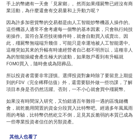
手上的幣總有一天會「見家鄉」。然而如果殭屍幣已經沒有商
業活動，為什麼還會有交易量和上升動力呢？
因為許多加密貨幣的交易都是由人工智能炒幣機器人操作的。
這些機器人通常不會考慮每一個幣的基本因素，只會執行純技
術操作。當符合某些技術條件時，就會自動買入或賣出。因
此，殭屍幣無端端升幾倍，可能只是幸運地被人工智能選中。
這種突如其來的升幅有時連經營者自己都不明所以，這種非人
為的智能操縱會產生極大的波動，如果散戶看到有升幅就
FOMO買入，隨時會成為陪葬品。
所以投資者需要非常謹慎。選擇投資對象時除了要留意上期提
到的FDV（完全稀釋估值）外，還需要額外做一些功課，了解
項目本身是否仍然活躍。否則，一不小心就會買中殭屍幣。
如果沒有時間深入研究，又怕錯過百年難得一遇的區塊鏈機
會，就乾脆用閒置的資金分段買入比特幣吧。經過多年風風雨
雨的考驗，比特幣仍然屹立不倒，足見其反脆弱的本質已成為
一些專業投資者信任的另類資產。
其他人也看了