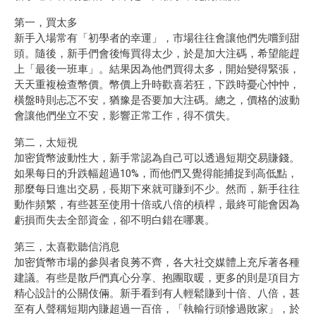
第一，買太多
新手入場常有「初學者的幸運」，市場往往會讓他們先嚐到甜
頭。隨後，新手們會後悔買得太少，於是加大注碼，希望能趕
上「最後一班車」。結果因為他們買得太多，開始變得緊張，
天天重複檢查幣價。幣價上升時歡喜若狂，下跌時憂心忡忡，
橫盤時則忐忑不安，猶豫是否要加大注碼。總之，價格的波動
會讓他們坐立不安，影響正常工作，得不償失。
第二，太短視
加密貨幣波動性大，新手常認為自己可以透過短期交易賺錢。
如果每日的升跌幅超過10%，而他們又覺得能捕捉到高低點，
那麼每日進出交易，長期下來就可賺到不少。然而，新手往往
動作頻繁，有些甚至使用十倍或八倍的槓桿，最終可能會因為
虧損而失去全部資金，卻不明白錯在哪裏。
第三，太喜歡聽信消息
加密貨幣市場的參與者良莠不齊，各大社交媒體上充斥著各種
建議。有些是散戶們真心分享、抱團取暖，更多的則是項目方
精心設計的公關伎倆。新手看到有人輕鬆賺到十倍、八倍，甚
至有人聲稱短期內賺超過一百倍，「執輸行頭慘過敗家」，於