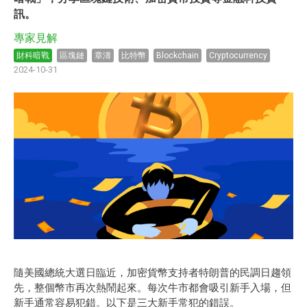
訊。
專家見解
財科暗戰
區塊鏈
章濤
比特幣
Blockchain
Cryptocurrency
2024-10-31
隨美國總統大選日臨近，加密貨幣支持者特朗普的民調日趨領
先，整個幣市再次熱鬧起來。每次牛市都會吸引新手入場，但
新手通常容易犯錯。以下是三大新手常犯的錯誤。