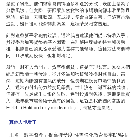
是動了貪念。他們經常會買得過多和過於分散，表面上是為了
分散風險，但實際上要跟蹤加密貨幣的市場動向卻非常困難且
耗時。偶爾一天賺取四、五成後，便會自滿自喜，但隨著市場
波動，幾日後可能會轉虧為盈，這種情況相當普遍。
針對這些新手常犯的鉝誤，通常我會建議他們從比特幣入手，
然後學習加密貨幣的基本因素，在理解區塊鏈的特性和優勢
後，根據自己的風險承受能力選擇其他幣種。這種方法需要時
間，且收成期較長，但相對穩定。
所謂「財不入急門」、貪字得個貧，這是至理名言。無奈人們
總是幻想能一朝發達，從此依靠加密貨幣獲得財務自由。當
然，短期內賺錢有運氣的成分，但長期在投資市場中獲利的
人，通常都付出努力並交足學費。世上沒有一蹴而就的成功，
但卻有一失足成千古恨的失敗。選對投資對象後，定期定量買
入，幾年後市場會給予應有的回報，這就是我們圈內常說的
HODL（Hold on for your dear life），長揸才是皇道。
其他人也看了
正名「數字資產」提高接受度 惟需強化教育築牢防騙根