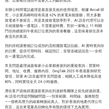
感、且重複性強但不需要人工判斷的查詢。
非辦公時間電話處理是最直接見效的使用場景。根據 Aircall 研
究，小企業高峰時段有高達 62% 的來電未能接聽，而大多數
致電者不會留言，而是直接致電競爭對手。AI 語音代理可以全
天候接聽每一通電話，不需要超時費。對於一家晚上 11 時關
門但持續接到午夜前訂位查詢的香港餐廳，這意味著留住原本
會流失的客源。
預約排程讓整個訂位或預約流程擺脫電話拉鋸。AI 實時查詢你
的日曆、提供可用時段、確認預訂，並發送確認信息——全程
在一通電話內完成。
常見問題處理涵蓋每家小企業都會接到的重複查詢：營業時
間、地址、收費、服務內容。DingTalk 2025 年香港案例研究
發現，部署 AI 語音處理常見問題後，相關人工成本降低高達
80%，同時實現全天 24 小時服務。
潛在客戶資格篩選讓新查詢在到達銷售團隊之前先經過篩選。
AI 語音代理提問關鍵問題——預算範圍、時間線、服務類型
——僅將高潛力的線索轉接給真人。對於香港的地產代理公司
而言，這在來電量高但轉化率有限的環境下尤為實用。