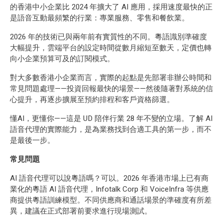
的香港中小企業比 2024 年擴大了 AI 應用，採用速度最快的正
是語音互動最頻繁的行業：專業服務、零售和餐飲業。
2026 年的技術已與兩年前有實質性的不同。粵語識別準確度
大幅提升，雲端平台的設定時間從數月縮短至數天，定價也轉
向小企業預算可及的訂閱模式。
對大多數香港小企業而言，實際的起點是先部署非辦公時間和
常見問題處理——投資回報最快的場景——然後隨著對系統的信
心提升，再逐步擴展至預約排程和客戶資格篩選。
懂AI，更懂你——這是 UD 陪伴行業 28 年不變的立場。了解 AI
語音代理的實際能力，是為業務找到合適工具的第一步，而不
是最後一步。
常見問題
AI 語音代理可以說粵語嗎？可以。2026 年香港市場上已有商
業化的粵語 AI 語音代理，Infotalk Corp 和 VoiceInfra 等供應
商提供粵語訓練模型。不同供應商和通話場景的準確度有所差
異，建議在正式部署前要求進行現場測試。