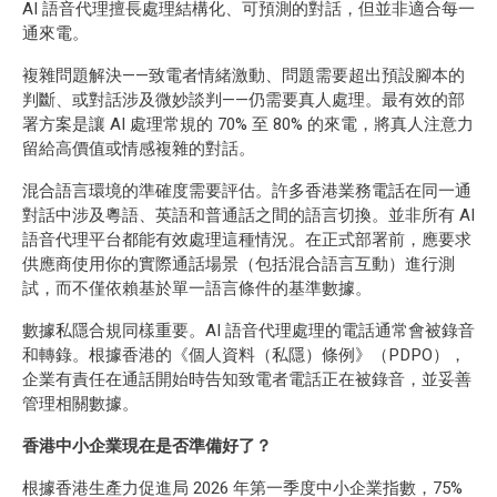
AI 語音代理擅長處理結構化、可預測的對話，但並非適合每一
通來電。
複雜問題解決——致電者情緒激動、問題需要超出預設腳本的
判斷、或對話涉及微妙談判——仍需要真人處理。最有效的部
署方案是讓 AI 處理常規的 70% 至 80% 的來電，將真人注意力
留給高價值或情感複雜的對話。
混合語言環境的準確度需要評估。許多香港業務電話在同一通
對話中涉及粵語、英語和普通話之間的語言切換。並非所有 AI
語音代理平台都能有效處理這種情況。在正式部署前，應要求
供應商使用你的實際通話場景（包括混合語言互動）進行測
試，而不僅依賴基於單一語言條件的基準數據。
數據私隱合規同樣重要。AI 語音代理處理的電話通常會被錄音
和轉錄。根據香港的《個人資料（私隱）條例》（PDPO），
企業有責任在通話開始時告知致電者電話正在被錄音，並妥善
管理相關數據。
香港中小企業現在是否準備好了？
根據香港生產力促進局 2026 年第一季度中小企業指數，75%