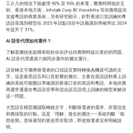
工介入的情況下能處理 90% 至 95% 的來電，響應時間低於五
秒。香港本地方面，Infotalk Corp 和 VoiceInfra 等供應商提供
支援粵語的商業系統，另有研究顯示，針對香港口音訓練的粵
語語音識別模型在 2025 年試點項目中語義識別準確率比 2024
年提升了 31%。
AI 語音代理如何運作？
了解底層技術架構有助於你在評估供應商時提出更好的問題。
AI 語音代理通過六個同步運作的層次運行。
語音轉文字層將致電者的口頭語言實時轉換為機器可讀的文
字。這是最受語言和口音影響的層次。主要在英語語料庫上訓
練的系統可能難以準確識別香港口音的英語和粵語。本地供應
商通常通過在粵語語音學和混合語言語境上訓練的模型來解決
這一問題。
大型語言模型層讀取轉錄文字，判斷致電者的需求、所需信息
和應採取的行動。這是「理解」發生的層次——系統判斷「我
想改期」意味著預約更改而非取消，即使致電者沒有明確說
明。