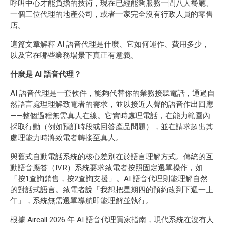
呼叫中心才能負擔的技術，現在已經能夠服務一間八人餐廳、
一個三位代理的地產公司，或者一家完全沒有行政人員的零售
店。
這篇文章解釋 AI 語音代理是什麼、它如何運作、費用多少，
以及它在哪些業務場景下真正有意義。
什麼是 AI 語音代理？
AI 語音代理是一套軟件，能夠代替你的業務接聽電話，通過自
然語言處理理解致電者的需求，並以接近人聲的語音作出回應
——整個過程無需真人在線。它實時處理電話，在能力範圍內
採取行動（例如預訂時段或回答產品問題），並在請求超出其
處理能力時將致電者轉接至真人。
與舊式自動電話系統的核心差別在於語言理解方式。傳統的互
動語音應答（IVR）系統要求致電者按照固定選單操作，如
「按1查詢銷售，按2查詢支援」。AI 語音代理則能理解自然
的對話式語言。致電者說「我想把星期四的預約改到下週一上
午」，系統無需選單導航即能理解並執行。
根據 Aircall 2026 年 AI 語音代理買家指南，現代系統在沒有人