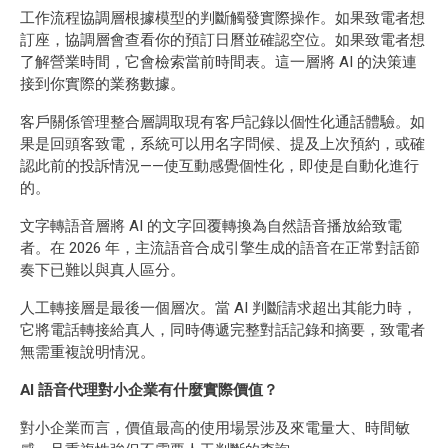
工作流程協調層根據模型的判斷觸發實際操作。如果致電者想
訂座，協調層會查看你的預訂日曆並確認空位。如果致電者想
了解營業時間，它會檢索當前時間表。這一層將 AI 的決策連
接到你實際的業務數據。
客戶關係管理整合層調取現有客戶記錄以個性化通話體驗。如
果是回頭客致電，系統可以用名字問候、提及上次預約，或確
認此前的投訴情況——使互動感覺個性化，即使是自動化進行
的。
文字轉語音層將 AI 的文字回覆轉換為自然語音播放給致電
者。在 2026 年，主流語音合成引擎生成的語音在正常對話節
奏下已難以與真人區分。
人工轉接層是最後一個層次。當 AI 判斷請求超出其能力時，
它將電話轉接給真人，同時傳遞完整對話記錄和摘要，致電者
無需重複說明情況。
AI 語音代理對小企業有什麼實際價值？
對小企業而言，價值最高的使用場景涉及來電量大、時間敏