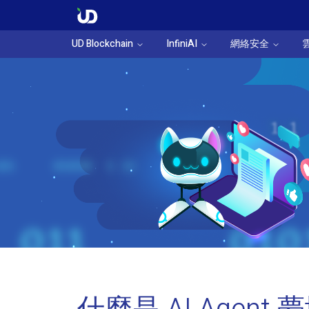
UD Blockchain
InfiniAI
網絡安全