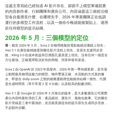
這篇文章寫給已經知道 AI 影片存在、卻跟不上模型軍備競賽
的內容創作者、行銷團隊和廣告公司。內容涵蓋這三個前沿模
型各自最擅長什麼、在哪裡失手、2026 年專業團隊正在低調
運行的多模型工作流程，以及一個你今晚就能複製貼上、適用
於任何模型的提示結構。
2026 年 5 月：三個模型的定位
答：
截至 2026 年 5 月，Sora 2 在物理模擬與電影級鏡頭運鏡上領先；
Veo 3.1 在廣告級精緻度與圖生影片流程上領先，並原生支援同步音
效；Kling 3.0 在成本效益與亞洲面孔還原度上領先。沒有任何一個是全
方位最強。正確選擇取決於你的簡報、預算和發布渠道。
Sora 2 由 OpenAI 於 2025 年底發布、2026 年第一季持續更新，是市場
上動態最具物理說服力的模型。物件墜落正確、水流動的方式真的像
水、即使在 dolly-zoom 之類的複雜運鏡裡也能維持結構一致性。代價
是生成時間長（單片常需 2 至 4 分鐘）以及較高的點數消耗。
Veo 3.1 是 Google 於 2026 年 3 月推出的版本，是大多數廣告公司實際
產出內容時最乾淨的工具：產品鏡頭、廣告片、風格化敘事。它的圖生
影片管線是三者中最強的，並且能直接從你的提示原生生成同步音效，
不必額外步驟。