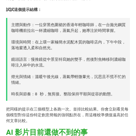
試試這個提示結構：
主體與動作：一位穿黑色圍裙的香港年輕咖啡師，在一台拋光鋼質
咖啡機前拉出一杯濃縮咖啡，蒸氣升起，她專注於時間掌握。
環境與時間：在上環一家極簡水泥配木質的咖啡店內，下午中段，
落地窗透入柔和自然光。
鏡頭語言：慢推鏡從中景至特寫她的雙手，然後對焦轉移到濃縮咖
啡注入杯中的水流。
燈光與情緒：溫暖午後光線，蒸氣帶輕微暈光，沉思且不慌不忙的
情緒。
時長與節奏：8 秒，無剪接。整段保持平順與從容的動態。
把同樣的提示在三個模型上各跑一次。並排比較結果。你會立刻看見每
個模型對你這份特定創意簡報的強弱點所在，而這種校準價值遠高於任
何文章比較。
AI 影片目前還做不到的事