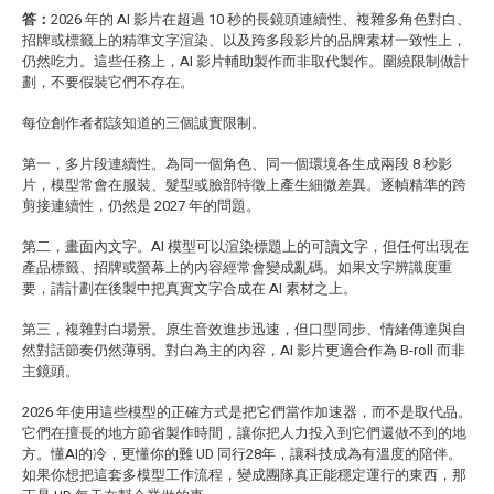
答：
2026 年的 AI 影片在超過 10 秒的長鏡頭連續性、複雜多角色對白、
招牌或標籤上的精準文字渲染、以及跨多段影片的品牌素材一致性上，
仍然吃力。這些任務上，AI 影片輔助製作而非取代製作。圍繞限制做計
劃，不要假裝它們不存在。
每位創作者都該知道的三個誠實限制。
第一，多片段連續性。為同一個角色、同一個環境各生成兩段 8 秒影
片，模型常會在服裝、髮型或臉部特徵上產生細微差異。逐幀精準的跨
剪接連續性，仍然是 2027 年的問題。
第二，畫面內文字。AI 模型可以渲染標題上的可讀文字，但任何出現在
產品標籤、招牌或螢幕上的內容經常會變成亂碼。如果文字辨識度重
要，請計劃在後製中把真實文字合成在 AI 素材之上。
第三，複雜對白場景。原生音效進步迅速，但口型同步、情緒傳達與自
然對話節奏仍然薄弱。對白為主的內容，AI 影片更適合作為 B-roll 而非
主鏡頭。
2026 年使用這些模型的正確方式是把它們當作加速器，而不是取代品。
它們在擅長的地方節省製作時間，讓你把人力投入到它們還做不到的地
方。懂AI的冷，更懂你的難 UD 同行28年，讓科技成為有溫度的陪伴。
如果你想把這套多模型工作流程，變成團隊真正能穩定運行的東西，那