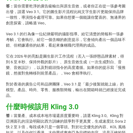
答：
當你需要乾淨的廣告級輸出與原生音效，或者你正在從一張參考圖
出發，請選 Veo 3.1。它的圖生影片流程比純文字生影片更能保持品牌
一致性，導演指令處理可靠。如果你想要一個能讓你驚喜的、無邊界的
創意探索，請略過 Veo。
Veo 3.1 的行為像一位紀律嚴明的攝影指導。給它清楚的簡報和一張參
考幀，它會執行。給它一個含糊的創意提示，它會傾向產出一個品味不
錯、但稍嫌通俗的結果，看起來像稱職代理商的成品。
它在 2026 年的亮點是圖生影片工作流程（丟入一張靜態品牌素材，得
到 6 至 8 秒、保持外觀的影片）、原生音效生成（一次生成對白、音
樂、音效設計），以及對鏡頭指令的高度遵循。如果你的提示寫「慢推
鏡，然後對焦轉移到前景產品」，Veo 會精準執行。
對於香港的廣告公司和品牌團隊，Veo 3.1 是「最少後製就能上線」的
模型。產品、時尚、零售、服務類簡報，輸出在開箱時就已經接近完成
品。
什麼時候該用 Kling 3.0
答：
當量產、成本或本地市場還原度重要時，請選 Kling 3.0。Kling 對
亞洲面孔的渲染明顯比西方訓練的競爭對手更真實，生成速度比 Sora 2
快 2 至 3 倍，每段成本只是一個零頭。對於社交優先的內容、KOL 風格
短片，以及任何以香港、大中華或東南亞為目標的內容，這是正確的預