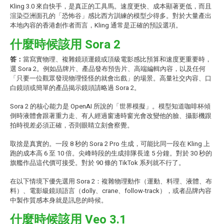
Kling 3.0 來自快手，是真正的工具馬。速度更快、成本顯著更低，而且
渲染亞洲面孔的「恐怖谷」感比西方訓練的模型少得多。對於大量產出
本地內容的香港創作者而言，Kling 通常是正確的預設選項。
什麼時候該用 Sora 2
答：
當寫實物理、複雜鏡頭運鏡或頂級電影感比預算和速度更重要時，
選 Sora 2。例如品牌片、產品發布預告片、高端編輯內容，以及任何
「只要一位觀眾發現物理怪怪的就會出戲」的場景。高量社交內容、口
白鏡頭或簡單的產品揭示鏡頭請略過 Sora 2。
Sora 2 的核心能力是 OpenAI 所說的「世界模擬」。模型知道咖啡杯傾
倒時液體會跟著重力走、有人經過窗邊時窗光會改變他的臉、攝影機跟
拍時視差必須正確，否則眼睛立刻會察覺。
取捨是真實的。一段 8 秒的 Sora 2 Pro 生成，可能比同一段在 Kling 上
跑的成本高 6 至 10 倍。尖峰時段的生成排隊長達 5 分鐘。對於 30 秒的
旗艦作品這代價可接受。對於 90 條的 TikTok 系列就不行了。
在以下情境下優先選用 Sora 2：複雜物理動作（運動、料理、液體、布
料）、電影級鏡頭語言（dolly、crane、follow-track），或者品牌內容
中製作質感本身就是訊息的時候。
什麼時候該用 Veo 3.1