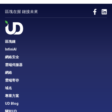
區塊在握 鏈接未來
區塊鏈
InfiniAI
網絡安全
雲端伺服器
網絡
雲端寄存
域名
專業方案
UD Blog
關於UD