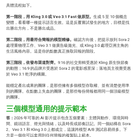
具體流程如下。
第一階段，用 Kling 3.0 或 Veo 3.1 Fast 做原型。
生成 5 至 10 個概念
變體，看看哪一種提示語言生效。這是反覆嘗試發生的地方，目標是找
出勝出方向，不是勝出成品。
第二階段，用最符合簡報的模型精修。
確認方向後，把提示放到 Sora 2
處理重物理工作、Veo 3.1 做廣告級拋光、或 Kling 3.0 處理亞洲主角的
生活風格內容。這是你的點數真正換取回報的階段。
第三階段，依發布渠道對齊。
9:16 的社交剪輯受惠於 Kling 原生快節奏
的動態；16:9 的品牌片受惠於 Sora 2 的電影感景深；落地頁主視覺受惠
於 Veo 3.1 乾淨的構圖。
能穩定產出成果的團隊，是那些擁有多個模型存取權、並有清楚使用準
則的團隊。在點數上失血的團隊，是那些每份簡報都用同一個頂級模型
的團隊。
三個模型通用的提示範本
答：
2026 年可靠的 AI 影片提示包含五個要素：主體與動作、環境與時
間、鏡頭語言、燈光與情緒，以及時長或節奏註記。同一個結構在 Sora
2、Veo 3.1 和 Kling 3.0 上都成立，這讓跨模型 A/B 測試容易得多。下
方是一個你可以套用到任何簡報的複製貼上範本。