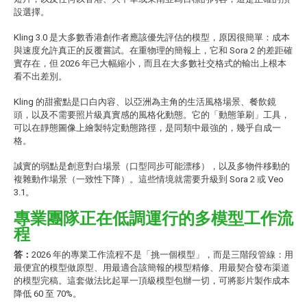
設選擇。
Kling 3.0 是大多數香港創作者應該優先評估的模型，原因很簡單：成本
與速度允許真正的反覆嘗試。在重物理的簡報上，它和 Sora 2 的差距確
實存在，但 2026 年已大幅縮小，而且在大多數社交格式的輸出上根本
看不出差別。
Kling 的甜蜜點是口白內容、以亞洲為主角的生活風格場景、餐飲鏡
頭，以及不需要照片級真實感的風格化動態。它的「動態筆刷」工具，
可以在靜態圖像上繪製特定動態路徑，是同類中最強的，幾乎自成一
格。
誠實的弱點是創意對白場景（口型同步可能漂移），以及多物件移動的
複雜動作場景（一致性下降）。這些情境就需要升級到 Sora 2 或 Veo
3.1。
專業團隊正在低調運行的多模型工作流
程
答：
2026 年的專業工作流程不是「挑一個模型」，而是三階段管線：用
最便宜的模型做原型、用最適合該簡報的模型精修、用最契合發布渠道
的模型完稿。這套做法比起單一頂級模型包辦一切，可將影片製作成本
降低 60 至 70%。