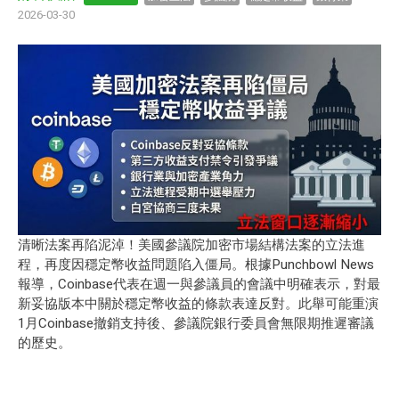
2026-03-30
清晰法案
再陷泥淖！美國參議院加密市場結構法案的立法進
程，再度因穩定幣收益問題陷入僵局。根據
Punchbowl News
報導
，Coinbase代表在週一與參議員的會議中明確表示，對最
新妥協版本中關於穩定幣收益的條款表達反對。此舉可能重演
1月Coinbase撤銷支持後、參議院銀行委員會無限期推遲審議
的歷史。