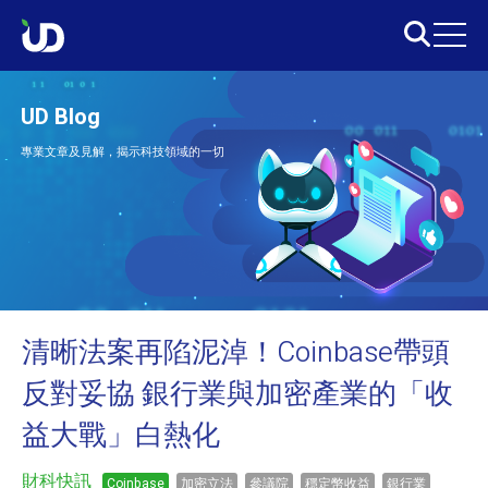
UD Blog
專業文章及見解，揭示科技領域的一切
清晰法案再陷泥淖！Coinbase帶頭
反對妥協 銀行業與加密產業的「收
益大戰」白熱化
財科快訊
Coinbase
加密立法
參議院
穩定幣收益
銀行業