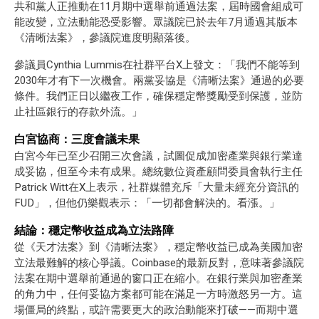
共和黨人正推動在11月期中選舉前通過法案，屆時國會組成可
能改變，立法動能恐受影響。眾議院已於去年7月通過其版本
《清晰法案》，參議院進度明顯落後。
參議員Cynthia Lummis在社群平台X上發文：「我們不能等到
2030年才有下一次機會。兩黨妥協是《清晰法案》通過的必要
條件。我們正日以繼夜工作，確保穩定幣獎勵受到保護，並防
止社區銀行的存款外流。」
白宮協商：三度會議未果
白宮今年已至少召開三次會議，試圖促成加密產業與銀行業達
成妥協，但至今未有成果。總統數位資產顧問委員會執行主任
Patrick Witt在X上表示，社群媒體充斥「大量未經充分資訊的
FUD」，但他仍樂觀表示：「一切都會解決的。看漲。」
結論：穩定幣收益成為立法路障
從《天才法案》到《清晰法案》，穩定幣收益已成為美國加密
立法最難解的核心爭議。Coinbase的最新反對，意味著參議院
法案在期中選舉前通過的窗口正在縮小。在銀行業與加密產業
的角力中，任何妥協方案都可能在滿足一方時激怒另一方。這
場僵局的終點，或許需要更大的政治動能來打破——而期中選