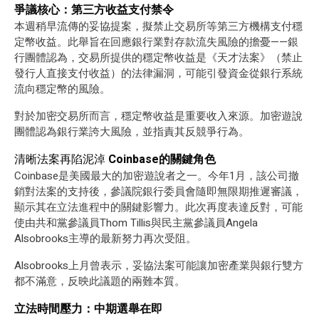
爭議核心：第三方收益支付禁令
本週稍早流傳的妥協提案，擬禁止交易所等第三方機構支付穩
定幣收益。此舉旨在回應銀行業對存款流失風險的擔憂——銀
行團體認為，交易所提供的穩定幣收益是《天才法案》（禁止
發行人直接支付收益）的法律漏洞，可能引發資金從銀行系統
流向穩定幣的風險。
對於加密交易所而言，穩定幣收益是重要收入來源。加密遊說
團體認為銀行業誇大風險，並指責其反競爭行為。
清晰法案再陷泥淖
Coinbase的關鍵角色
Coinbase是美國最大的加密遊說者之一。今年1月，該公司撤
銷對法案的支持後，參議院銀行委員會隨即無限期推遲審議，
顯示其在立法進程中的關鍵影響力。此次再度表達反對，可能
使由共和黨參議員Thom Tillis與民主黨參議員Angela
Alsobrooks主導的最新努力再次受阻。
Alsobrooks上月曾表示，妥協法案可能讓加密產業與銀行雙方
都不滿意，反映此議題的兩難本質。
立法時間壓力：中期選舉在即