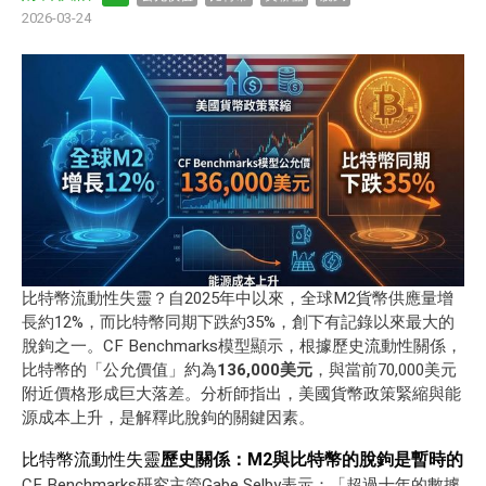
2026-03-24
比特幣
流動性失靈？自2025年中以來，全球M2貨幣供應量增
長約12%，而比特幣同期下跌約35%，創下有記錄以來最大的
脫鉤之一。CF Benchmarks模型顯示，根據歷史流動性關係，
比特幣的「公允價值」約為
136,000美元
，與當前70,000美元
附近價格形成巨大落差。分析師指出，美國貨幣政策緊縮與能
源成本上升，是解釋此脫鉤的關鍵因素。
比特幣流動性失靈
歷史關係：M2與比特幣的脫鉤是暫時的
CF Benchmarks研究主管Gabe Selby表示：「超過十年的數據