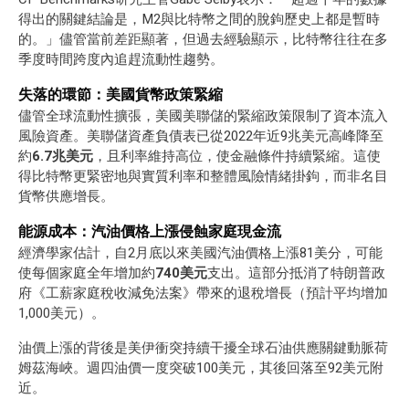
得出的關鍵結論是，M2與比特幣之間的脫鉤歷史上都是暫時
的。」儘管當前差距顯著，但過去經驗顯示，比特幣往往在多
季度時間跨度內追趕流動性趨勢。
失落的環節：美國貨幣政策緊縮
儘管全球流動性擴張，美國美聯儲的緊縮政策限制了資本流入
風險資產。美聯儲資產負債表已從2022年近9兆美元高峰降至
約
6.7兆美元
，且利率維持高位，使金融條件持續緊縮。這使
得比特幣更緊密地與實質利率和整體風險情緒掛鉤，而非名目
貨幣供應增長。
能源成本：汽油價格上漲侵蝕家庭現金流
經濟學家估計，自2月底以來美國汽油價格上漲81美分，可能
使每個家庭全年增加約
740美元
支出。這部分抵消了特朗普政
府《工薪家庭稅收減免法案》帶來的退稅增長（預計平均增加
1,000美元）。
油價上漲的背後是美伊衝突持續干擾全球石油供應關鍵動脈荷
姆茲海峽。週四油價一度突破100美元，其後回落至92美元附
近。