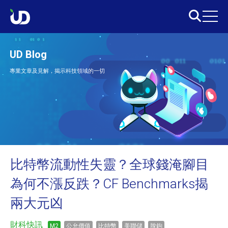
UD Blog
專業文章及見解，揭示科技領域的一切
比特幣流動性失靈？全球錢淹腳目
為何不漲反跌？CF Benchmarks揭
兩大元凶
財科快訊
M2
公允價值
比特幣
美聯儲
脫鉤