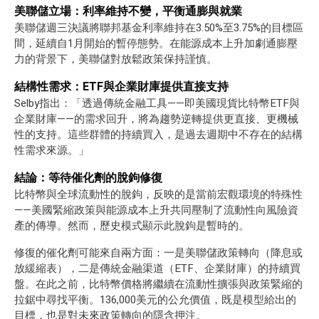
美聯儲立場：利率維持不變，平衡通膨與就業
美聯儲週三決議將聯邦基金利率維持在3.50%至3.75%的目標區
間，延續自1月開始的暫停態勢。在能源成本上升加劇通膨壓
力的背景下，美聯儲對放鬆政策保持謹慎。
結構性需求：ETF與企業財庫提供直接支持
Selby指出：「透過傳統金融工具——即美國現貨比特幣ETF與
企業財庫——的需求回升，將為趨勢逆轉提供更直接、更機械
性的支持。這些群體的持續買入，是過去週期中不存在的結構
性需求來源。」
結論：等待催化劑的脫鉤修復
比特幣與全球流動性的脫鉤，反映的是當前宏觀環境的特殊性
——美國緊縮政策與能源成本上升共同壓制了流動性向風險資
產的傳導。然而，歷史模式顯示此脫鉤是暫時的。
修復的催化劑可能來自兩方面：一是美聯儲政策轉向（降息或
放緩縮表），二是傳統金融渠道（ETF、企業財庫）的持續買
盤。在此之前，比特幣價格將繼續在流動性擴張與政策緊縮的
拉鋸中尋找平衡。136,000美元的公允價值，既是模型給出的
目標，也是對未來政策轉向的隱含押注。