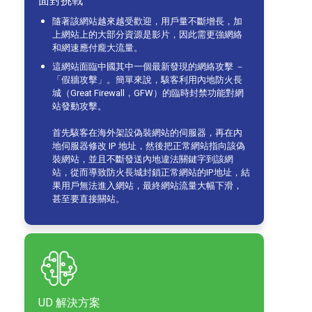
面對挑戰
隨著該網站越來越受歡迎，用戶量不斷增長，加
上網站上的大部分資源是影片，因此需更強網絡
和網速應付龐大流量。
這網站面臨中國其中一個最新發現的網絡攻擊 －
「假牆攻擊」。簡單來說，駭客利用內地防火長
城（Great Firewall，GFW）的臨時封禁功能對網
站發動攻擊。
首先駭客在海外架設偽裝網站的伺服器，再在內
地伺服器修改 IP 地址，然後把正常網站指向該偽
裝網站，並且不斷發送內地違法關鍵字到該網
站，從而導致防火長城封鎖正常網站的IP地址，結
果用戶無法進入網站，最終網站流量大幅下滑，
甚至要直接關站。
UD 解決方案