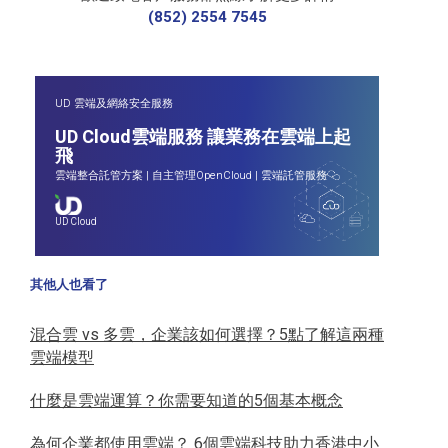
(852) 2554 7545
UD 雲端及網絡安全服務
UD Cloud雲端服務 讓業務在雲端上起
飛
雲端整合託管方案
|
自主管理OpenCloud
|
雲端託管服務
UD Cloud
其他人也看了
混合雲 vs 多雲，企業該如何選擇？5點了解這兩種
雲端模型
什麼是雲端運算？你需要知道的5個基本概念
為何企業都使用雲端？ 6個雲端科技助力香港中小