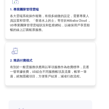
1. 專業團隊管理雲端
各大雲端系統操作複雜，有很多細微的設定，需要專業人
員設置和管理。「香港水上的士」寄存於Alibaba Cloud ，
UD專業團隊管理雲端狀況和監察網站，以確保用戶享受順
暢的線上訂購船票服務。
2. 簡易付費模式
有別於一般雲服務供應商以單項服務作為收費標準，且逐
一發單據收費，UD綜合不同服務帳項及流量，帳單一筆
過，絕無隱藏項目，方便客戶結算，減省行政流程。