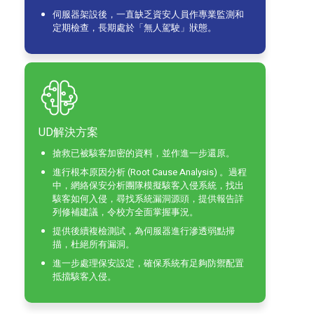
伺服器架設後，一直缺乏資安人員作專業監測和
定期檢查，長期處於「無人駕駛」狀態。
UD解決方案
搶救已被駭客加密的資料，並作進一步還原。
進行根本原因分析 (Root Cause Analysis) 。過程
中，網絡保安分析團隊模擬駭客入侵系統，找出
駭客如何入侵，尋找系統漏洞源頭，提供報告詳
列修補建議，令校方全面掌握事況。
提供後續複檢測試，為伺服器進行滲透弱點掃
描，杜絕所有漏洞。
進一步處理保安設定，確保系統有足夠防禦配置
抵擋駭客入侵。