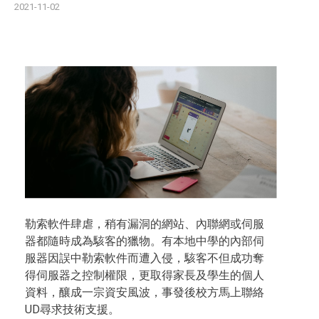
2021-11-02
勒索軟件肆虐，稍有漏洞的網站、內聯網或伺服
器都隨時成為駭客的獵物。有本地中學的內部伺
服器因誤中勒索軟件而遭入侵，駭客不但成功奪
得伺服器之控制權限，更取得家長及學生的個人
資料，釀成一宗資安風波，事發後校方馬上聯絡
UD尋求技術支援。