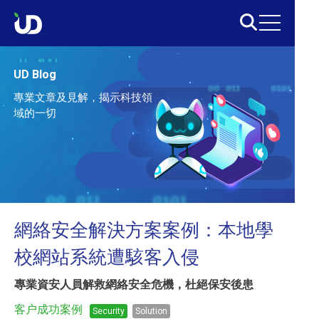
UD Blog
專業文章及見解，揭示科技領
域的一切
網絡安全解決方案案例：本地學
校網站系統遭駭客入侵
專業資安人員解救網絡安全危機，杜絕保安後患
客户成功案例
Security
Solution