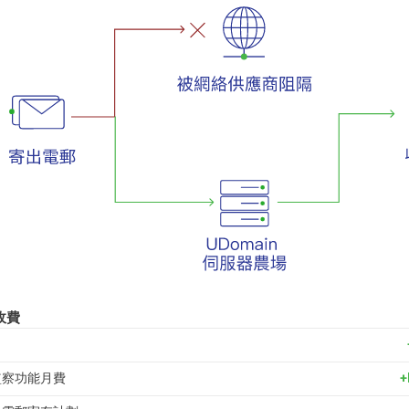
收費
監察功能月費
+