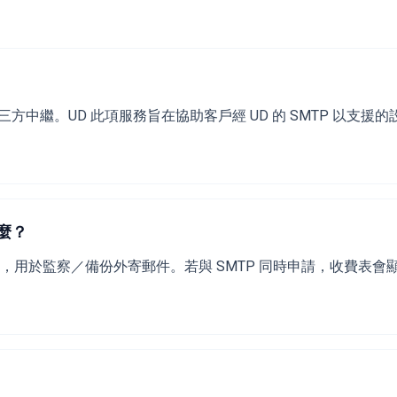
三方中繼。UD 此項服務旨在協助客戶經 UD 的 SMTP 以支援的
麼？
務，用於監察／備份外寄郵件。若與 SMTP 同時申請，收費表會顯示