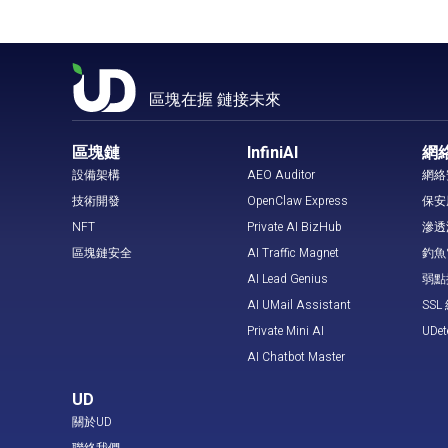
區塊在握 鏈接未來
區塊鏈
InfiniAI
網
設備架構
AEO Auditor
網絡
技術開發
OpenClaw Express
保安
NFT
Private AI BizHub
滲透
區塊鏈安全
AI Traffic Magnet
釣魚
AI Lead Genius
弱點
AI UMail Assistant
SS
Private Mini AI
UDe
AI Chatbot Master
UD
關於UD
聯絡我們