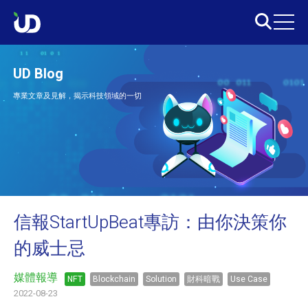
UD Blog
專業文章及見解，揭示科技領域的一切
信報StartUpBeat專訪：由你決策你
的威士忌
媒體報導
NFT
Blockchain
Solution
財科暗戰
Use Case
2022-08-23