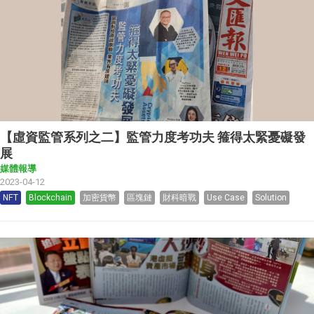
【虛資監管系列之二】監管力度考功夫 箍得太緊憂礙發
展
媒體報導
2023-04-12
NFT
Blockchain
加密貨幣
區塊鏈
財科暗戰
Use Case
Solution