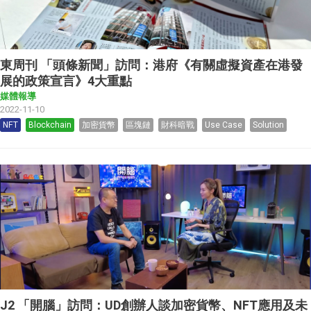
東周刊 「頭條新聞」訪問：港府《有關虛擬資產在港發
展的政策宣言》4大重點
媒體報導
2022-11-10
NFT
Blockchain
加密貨幣
區塊鏈
財科暗戰
Use Case
Solution
J2 「開腦」訪問：UD創辦人談加密貨幣、NFT應用及未