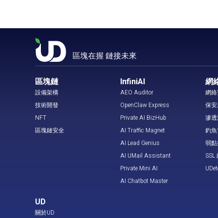
區塊在握 鏈接未來
區塊鏈
InfiniAI
網
設備架構
AEO Auditor
網絡
技術開發
OpenClaw Express
保安
NFT
Private AI BizHub
滲透
區塊鏈安全
AI Traffic Magnet
釣魚
AI Lead Genius
弱點
AI UMail Assistant
SS
Private Mini AI
UDe
AI Chatbot Master
UD
關於UD