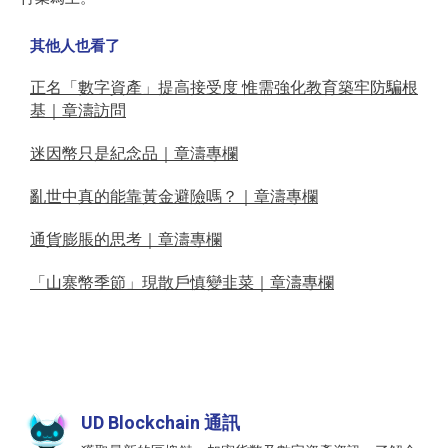
其他人也看了
正名「數字資產」提高接受度 惟需強化教育築牢防騙根
基｜章濤訪問
迷因幣只是紀念品｜章濤專欄
亂世中真的能靠黃金避險嗎？｜章濤專欄
通貨膨脹的思考｜章濤專欄
「山寨幣季節」現散戶慎變韭菜｜章濤專欄
UD Blockchain 通訊