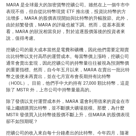
MARA 是全球最大的加密貨幣挖礦公司。雖然在上一個牛市中
表現不俗，但自從比特幣現貨 ETF 推出後，投資比特幣的方
法增多，MARA 的股價表現開始與比特幣的升幅脫節。此外，
由於頻繁發債，MARA 的評級也被下調。然而，從基本面來
看，MARA 的狀況相當良好，對於追逐股價落後的投資者來
說，值得考慮。
挖礦公司的最大成本當然是電費和礦機，因此他們需要定期賣
出比特幣以支付高昂的運營成本。每當幣價上漲時，挖礦公司
通常會賣出套現，因此挖礦公司的持幣量往往被視為預測幣價
的重要指標。然而，自今年五月以來，MARA 在賣出一批比特
幣之後便未再賣出，並在七月宣布會長期持有比特幣
（HODL）。目前，他們手中大約持有 27,000 顆比特幣，這是
除了 MSTR 外，上市公司中持幣量最高的。
除了發債以支付運營成本外，MARA 還會利用借來的資金在市
場上繼續購買比特幣，並不斷擴大礦場規模。那麼，為什麼
MSTR 發債買入比特幣後股價不斷上升，但MARA 的股價表現
卻不如預期呢？
挖礦公司的收入來自每十分鐘產出的比特幣。今年四月，隨著