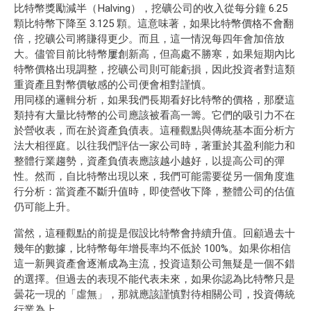
比特幣獎勵減半（Halving），挖礦公司的收入從每分鐘 6.25
顆比特幣下降至 3.125 顆。這意味著，如果比特幣價格不會翻
倍，挖礦公司將賺得更少。而且，這一情況每四年會加倍放
大。儘管目前比特幣屢創新高，但高處不勝寒，如果短期內比
特幣價格出現調整，挖礦公司則可能虧損，因此投資者對這類
重資產且對幣價敏感的公司便會相對謹慎。
用同樣的邏輯分析，如果我們長期看好比特幣的價格，那麼這
類持有大量比特幣的公司應該被看高一籌。它們的吸引力不在
於營收表，而在於資產負債表。這種觀點與傳統基本面分析方
法大相徑庭。以往我們評估一家公司時，著重於其盈利能力和
整體行業趨勢，資產負債表應該越小越好，以提高公司的彈
性。然而，自比特幣出現以來，我們可能需要從另一個角度進
行分析：當資產不斷升值時，即使營收下降，整體公司的估值
仍可能上升。
當然，這種觀點的前提是假設比特幣會持續升值。回顧過去十
幾年的數據，比特幣每年增長率均不低於 100%。如果你相信
這一新興資產會逐漸成為主流，投資這類公司無疑是一個不錯
的選擇。但過去的表現不能代表未來，如果你認為比特幣只是
曇花一現的「虛無」，那就應該謹慎對待相關公司，投資傳統
行業為上。