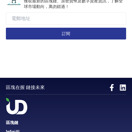
獲取最新的區塊鏈、加密貨幣及數字資產資訊，了解全
球市場動向，萬勿錯過！
訂閱
區塊在握 鏈接未來
區塊鏈
InfiniAI