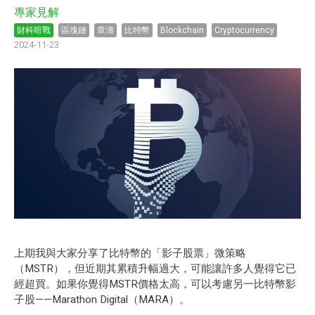
專家見解
財科暗戰
區塊鏈
章濤
比特幣
Blockchain
Cryptocurrency
2024-11-23
上期我與大家分享了比特幣的「影子股票」微策略
（MSTR），但近期其累積升幅過大，可能讓許多人覺得它已
經超買。如果你覺得MSTR價格太高，可以考慮另一比特幣影
子股——Marathon Digital（MARA）。