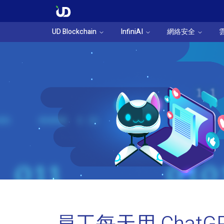
UD Blockchain
InfiniAI
網絡安全