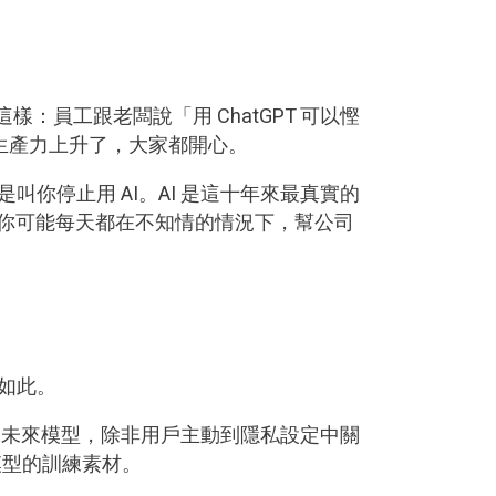
：員工跟老闆說「用 ChatGPT 可以慳
生產力上升了，大家都開心。
叫你停止用 AI。AI 是這十年來最真實的
則你可能每天都在不知情的情況下，幫公司
非如此。
訓練未來模型，除非用戶主動到隱私設定中關
模型的訓練素材。