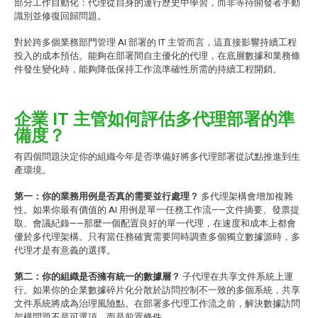
部分工作自動化：代理從自身的運行歷史中學習，而非等待開發者手動
識別並修復回歸問題。
對於跨多個業務部門管理 AI 部署的 IT 主管而言，這直接影響持續工程
投入的成本預估。能夠在部署間自主優化的代理，在底層數據和業務條
件發生變化時，能夠降低保持工作流準確性所需的持續工程開銷。
企業 IT 主管如何評估多代理部署的準
備度？
有四個問題決定你的組織今年是否準備好將多代理部署從試點推進到生
產環境。
第一：你的業務用例是否真的需要並行處理？
多代理架構會增加複雜
性。如果你最有價值的 AI 用例是單一任務工作流——文件摘要、發票提
取、會議紀錄——那麼一個配置良好的單一代理，在速度和成本上都會
優於多代理架構。只有當任務確實需要同時調查多個獨立數據源時，多
代理才是有意義的選擇。
第二：你的組織是否擁有統一的數據層？
子代理在共享文件系統上運
行。如果你的企業數據碎片化分散於訪問控制不一致的多個系統，共享
文件系統將成為治理風險點。在部署多代理工作流之前，解決數據訪問
架構問題不是可選項，而是前置條件。