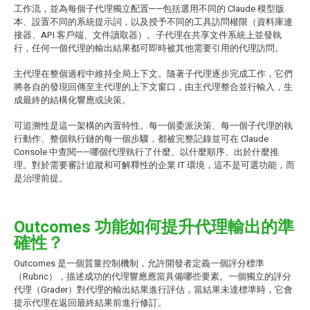
工作流，並為每個子代理獨立配置——包括選用不同的 Claude 模型版
本、設置不同的系統提示詞，以及授予不同的工具訪問權限（資料庫連
接器、API 客戶端、文件讀取器）。子代理在共享文件系統上並發執
行，任何一個代理的輸出結果都可即時被其他需要引用的代理訪問。
主代理在整個過程中維持全局上下文。隨著子代理逐步完成工作，它們
將各自的發現回傳至主代理的上下文窗口，由主代理整合並行輸入，生
成最終的結構化響應或決策。
可追溯性是這一架構的內置特性。每一個委派決策、每一個子代理的執
行動作、整個執行鏈的每一個步驟，都被完整記錄並可在 Claude
Console 中查閱——哪個代理執行了什麼、以什麼順序、出於什麼推
理。對於需要審計追蹤和可解釋性的企業 IT 環境，這不是可選功能，而
是治理前提。
Outcomes 功能如何提升代理輸出的準
確性？
Outcomes 是一個質量控制機制，允許開發者定義一個評分標準
（Rubric），描述成功的代理響應應當具備哪些要素。一個獨立的評分
代理（Grader）對代理的輸出結果進行評估，當結果未達標準時，它會
提示代理在返回最終結果前進行修訂。