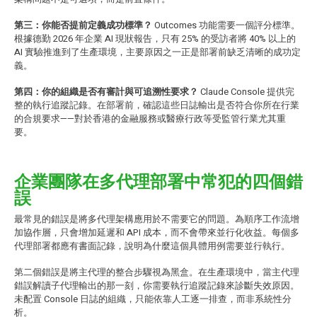
第三：你能否提前定義成功標準？
Outcomes 功能需要一個評分標準。
根據德勤 2026 年企業 AI 現狀報告，只有 25% 的受訪者將 40% 以上的
AI 實驗推進到了生產環境，主要原因之一正是部署前缺乏清晰的成功定
義。
第四：你的組織是否有審計與可追溯性要求？
Claude Console 提供完
整的執行追蹤記錄。在部署前，確認這些日誌輸出是否符合你所在行業
的合規要求——對於香港的金融服務或醫療行政等受監管行業尤其重
要。
企業團隊在多代理部署中常犯的四個錯
誤
最常見的錯誤是將多代理架構應用於不需要它的問題。為順序工作流增
加協作層，只會增加延遲和 API 成本，而不會帶來並行化收益。每個多
代理部署都應有書面記錄，說明為什麼這個具體用例需要並行執行。
第二個錯誤是將主代理的整合步驟視為黑盒。在生產環境中，當主代理
錯誤解讀子代理輸出的那一刻，你需要執行追蹤記錄來診斷失效原因。
未配置 Console 日誌的組織，只能依靠人工逐一排查，而非系統性分
析。