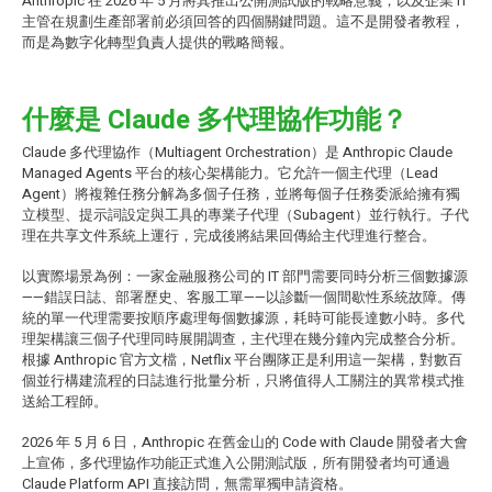
Anthropic 在 2026 年 5 月將其推出公開測試版的戰略意義，以及企業 IT
主管在規劃生產部署前必須回答的四個關鍵問題。這不是開發者教程，
而是為數字化轉型負責人提供的戰略簡報。
什麼是 Claude 多代理協作功能？
Claude 多代理協作（Multiagent Orchestration）是 Anthropic Claude
Managed Agents 平台的核心架構能力。它允許一個主代理（Lead
Agent）將複雜任務分解為多個子任務，並將每個子任務委派給擁有獨
立模型、提示詞設定與工具的專業子代理（Subagent）並行執行。子代
理在共享文件系統上運行，完成後將結果回傳給主代理進行整合。
以實際場景為例：一家金融服務公司的 IT 部門需要同時分析三個數據源
——錯誤日誌、部署歷史、客服工單——以診斷一個間歇性系統故障。傳
統的單一代理需要按順序處理每個數據源，耗時可能長達數小時。多代
理架構讓三個子代理同時展開調查，主代理在幾分鐘內完成整合分析。
根據 Anthropic 官方文檔，Netflix 平台團隊正是利用這一架構，對數百
個並行構建流程的日誌進行批量分析，只將值得人工關注的異常模式推
送給工程師。
2026 年 5 月 6 日，Anthropic 在舊金山的 Code with Claude 開發者大會
上宣佈，多代理協作功能正式進入公開測試版，所有開發者均可通過
Claude Platform API 直接訪問，無需單獨申請資格。