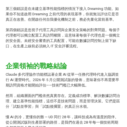
第三個錯誤是在未建立基準性能指標的情況下接入 Dreaming 功能。如
果你不知道啟用 Dreaming 之前代理的表現基準，你就無法評估它是否
真正在改善。在開啟任何自我優化機制之前，務必先量化當前基準。
第四個錯誤是忽視子代理工具訪問與企業安全策略的對齊問題。每個子
代理都可以獨立配置工具訪問權限，這意味著每個子代理也是一個獨立
的安全面。未經安全審查的工具配置，可能在數據訪問控制上留下缺
口，在生產上線前必須納入 IT 安全評審流程。
企業領袖的戰略結論
Claude 多代理協作功能標誌著企業 AI 從單一任務代理時代進入協調並
行 AI 運營時代。2026 年 5 月公開測試版的發佈，意味著你不再需要早
期訪問資格才能開始評估——技術門檻已大幅降低。
然而，組織層面的門檻依然真實存在。定義成功標準、解決數據訪問治
理、建立基準性能指標，這些不是技術問題，而是管理決策。它們是區
分「試點並學習」與「試點後擱置」的真正分水嶺。
懂 AI 的冷，更懂你的難 — UD 同行 28 年，讓科技成為有溫度的陪伴。
從公開測試版到生產部署的路徑，是我們在過去 28 年每一個技術周期