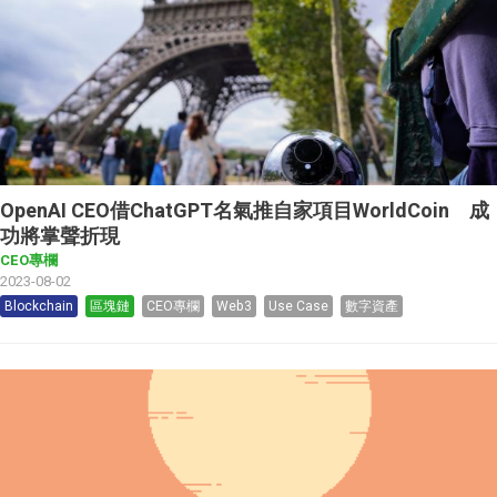
OpenAI CEO借ChatGPT名氣推自家項目WorldCoin 成
功將掌聲折現
CEO專欄
2023-08-02
Blockchain
區塊鏈
CEO專欄
Web3
Use Case
數字資產