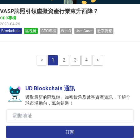
VASP牌照引領虛擬資產行業東升西降？
CEO專欄
2023-04-26
Blockchain
區塊鏈
CEO專欄
Web3
Use Case
數字資產
<
1
2
3
4
>
UD Blockchain 通訊
獲取最新的區塊鏈、加密貨幣及數字資產資訊，了解全
球市場動向，萬勿錯過！
訂閱