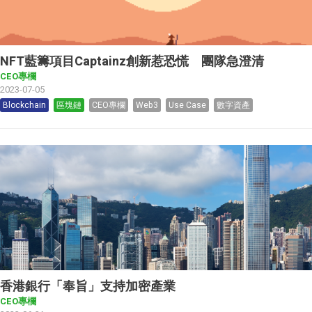
NFT藍籌項目Captainz創新惹恐慌 團隊急澄清
CEO專欄
2023-07-05
Blockchain
區塊鏈
CEO專欄
Web3
Use Case
數字資產
香港銀行「奉旨」支持加密產業
CEO專欄