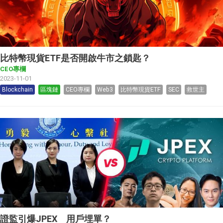
比特幣現貨ETF是否開啟牛市之鎖匙？
CEO專欄
2023-11-01
Blockchain
區塊鏈
CEO專欄
Web3
比特幣現貨ETF
SEC
救世主
證監引爆JPEX 用戶埋單？