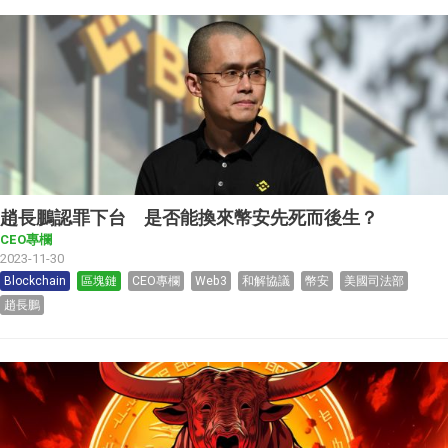
趙長鵬認罪下台 是否能換來幣安先死而後生？
CEO專欄
2023-11-30
Blockchain
區塊鏈
CEO專欄
Web3
和解協議
幣安
美國司法部
趙長鵬