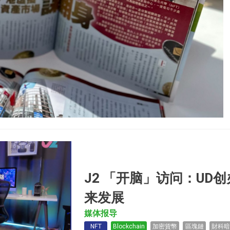
J2 「开脑」访问：UD
来发展
媒体报导
NFT
Blockchain
加密貨幣
區塊鏈
財科