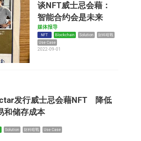
谈NFT威士忌会藉：
智能合约会是未来
媒体报导
NFT
Blockchain
Solution
財科暗戰
Use Case
2022-09-01
 Nectar发行威士忌会藉NFT 降低
易和储存成本
n
Solution
財科暗戰
Use Case