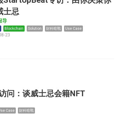
StartUpBeat专访：由你决策你
威士忌
报导
Blockchain
Solution
財科暗戰
Use Case
08-23
gest 访问：谈威士忌会籍NFT
Use Case
財科暗戰