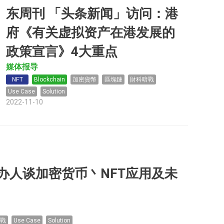
东周刊 「头条新闻」访问：港
府《有关虚拟资产在港发展的
政策宣言》4大重点
媒体报导
NFT
Blockchain
加密貨幣
區塊鏈
財科暗戰
Use Case
Solution
2022-11-10
创办人谈加密货币丶NFT应用及未
暗戰
Use Case
Solution